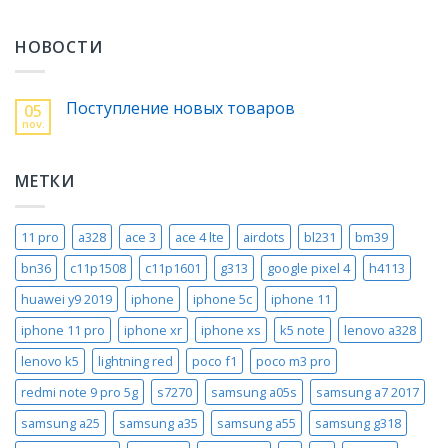
НОВОСТИ
Поступление новых товаров
05
nov.
МЕТКИ
11 pro
a328
ace 3
ace 4 lte
airdots
bl231
bm39
bn36
c11p1508
c11p1601
g313
google pixel 4
h4113
huawei y9 2019
iphone
iphone 5c
iphone 11
iphone 11 pro
iphone xr
iphone xs
k5 note
lenovo a328
lenovo k5
lightning red
poco f1
poco m3 pro
redmi note 9 pro 5g
s7270
samsung a05s
samsung a7 2017
samsung a25
samsung a35
samsung a55
samsung g318