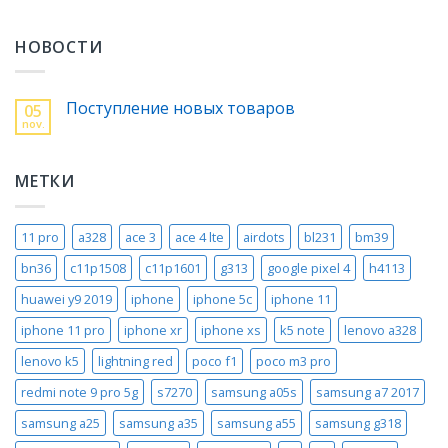
НОВОСТИ
Поступление новых товаров
05
nov.
МЕТКИ
11 pro
a328
ace 3
ace 4 lte
airdots
bl231
bm39
bn36
c11p1508
c11p1601
g313
google pixel 4
h4113
huawei y9 2019
iphone
iphone 5c
iphone 11
iphone 11 pro
iphone xr
iphone xs
k5 note
lenovo a328
lenovo k5
lightning red
poco f1
poco m3 pro
redmi note 9 pro 5g
s7270
samsung a05s
samsung a7 2017
samsung a25
samsung a35
samsung a55
samsung g318