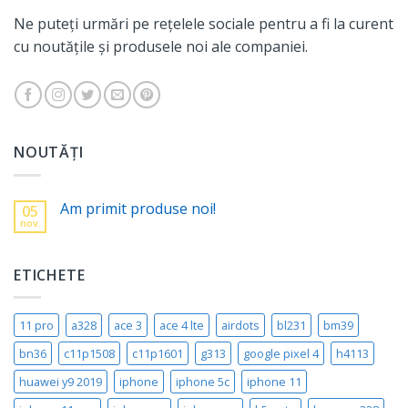
Ne puteți urmări pe rețelele sociale pentru a fi la curent
cu noutățile și produsele noi ale companiei.
NOUTĂȚI
Am primit produse noi!
05
nov.
ETICHETE
11 pro
a328
ace 3
ace 4 lte
airdots
bl231
bm39
bn36
c11p1508
c11p1601
g313
google pixel 4
h4113
huawei y9 2019
iphone
iphone 5c
iphone 11