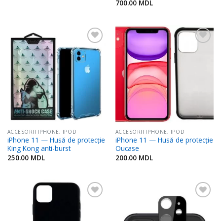
700.00
MDL
Adaugă
Adaugă
în
în
Favorite
Favorite
ACCESORII IPHONE, IPOD
ACCESORII IPHONE, IPOD
iPhone 11 — Husă de protecție
iPhone 11 — Husă de protecție
King Kong anti-burst
Oucase
250.00
MDL
200.00
MDL
Adaugă
Adaugă
în
în
Favorite
Favorite