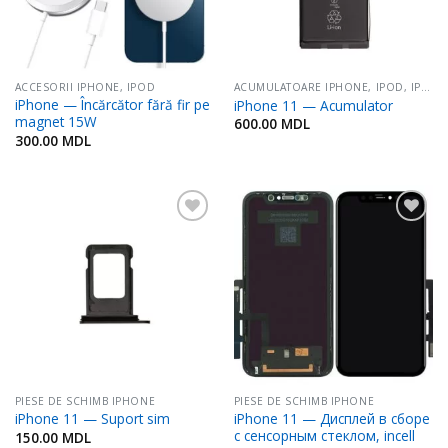
ACCESORII IPHONE, IPOD
ACUMULATOARE IPHONE, IPOD, IPAD
iPhone — Încărcător fără fir pe
iPhone 11 — Acumulator
magnet 15W
600.00
MDL
300.00
MDL
Adaugă
Adaugă
în
în
Favorite
Favorite
PIESE DE SCHIMB IPHONE
PIESE DE SCHIMB IPHONE
iPhone 11 — Дисплей в сборе
iPhone 11 — Suport sim
с сенсорным стеклом, incell
150.00
MDL