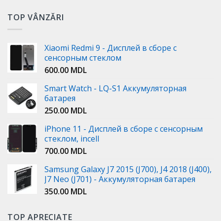
TOP VÂNZĂRI
Xiaomi Redmi 9 - Дисплей в сборе с
сенсорным стеклом
600.00
MDL
Smart Watch - LQ-S1 Аккумуляторная
батарея
250.00
MDL
iPhone 11 - Дисплей в сборе с сенсорным
стеклом, incell
700.00
MDL
Samsung Galaxy J7 2015 (J700), J4 2018 (J400),
J7 Neo (J701) - Аккумуляторная батарея
350.00
MDL
TOP APRECIATE