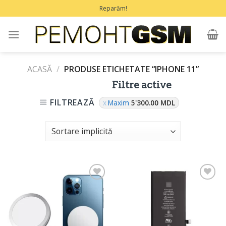
Treci
Reparăm!
la
conținut
ACASĂ
/
PRODUSE ETICHETATE “IPHONE 11”
Filtre active
FILTREAZĂ
Maxim
5'300.00
MDL
Adaugă
Adaugă
în
în
Favorite
Favorite