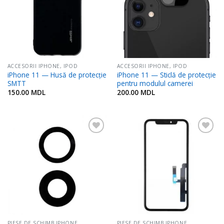
ACCESORII IPHONE, IPOD
ACCESORII IPHONE, IPOD
iPhone 11 — Husă de protecție
iPhone 11 — Sticlă de protecție
SMTT
pentru modulul camerei
150.00
MDL
200.00
MDL
Adaugă
Adaugă
în
în
Favorite
Favorite
PIESE DE SCHIMB IPHONE
PIESE DE SCHIMB IPHONE