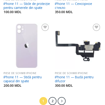
iPhone 11 — Sticle de protecție
iPhone 11 — Сенсорное
pentru camerele din spate
стекло
100.00
MDL
350.00
MDL
Adaugă
Adaugă
în
în
Favorite
Favorite
PIESE DE SCHIMB IPHONE
PIESE DE SCHIMB IPHONE
iPhone 11 — Sticlă pentru
iPhone 11 — Buclă pentru
capacul din spate
difuzor
200.00
MDL
300.00
MDL
1
2