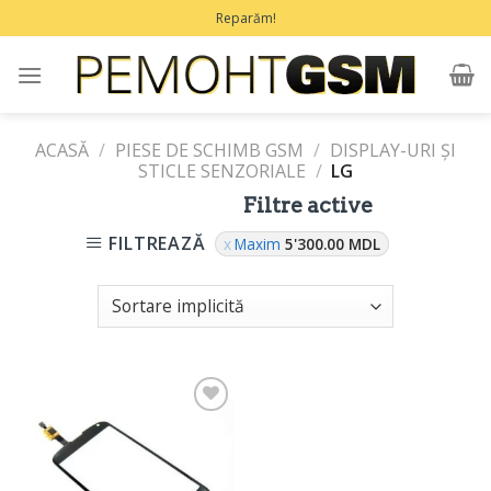
Treci
Reparăm!
la
conținut
ACASĂ
/
PIESE DE SCHIMB GSM
/
DISPLAY-URI ȘI
STICLE SENZORIALE
/
LG
Filtre active
FILTREAZĂ
Maxim
5'300.00
MDL
Adaugă
în
Favorite