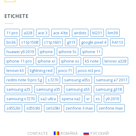
ETICHETE
11 pro
a328
ace 3
ace 4 lte
airdots
bl231
bm39
bn36
c11p1508
c11p1601
g313
google pixel 4
h4113
huawei y9 2019
iphone
iphone 5c
iphone 11
iphone 11 pro
iphone xr
iphone xs
k5 note
lenovo a328
lenovo k5
lightning red
poco f1
poco m3 pro
redmi note 9 pro 5g
s7270
samsung a05s
samsung a7 2017
samsung a25
samsung a35
samsung a55
samsung g318
samsung s7270
xa2 ultra
xperia xa2
xr
xs
y9 2019
zd552kl
zd553kl
ze520kl
zenfone 3 max
zenfone max
CONTACTE
ROMÂNĂ
РУССКИЙ