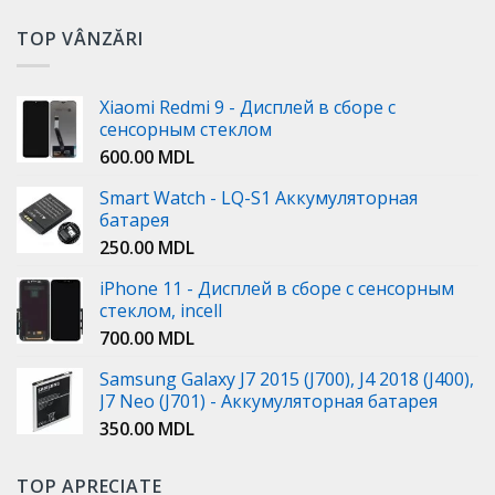
TOP VÂNZĂRI
Xiaomi Redmi 9 - Дисплей в сборе с
сенсорным стеклом
600.00
MDL
Smart Watch - LQ-S1 Аккумуляторная
батарея
250.00
MDL
iPhone 11 - Дисплей в сборе с сенсорным
стеклом, incell
700.00
MDL
Samsung Galaxy J7 2015 (J700), J4 2018 (J400),
J7 Neo (J701) - Аккумуляторная батарея
350.00
MDL
TOP APRECIATE