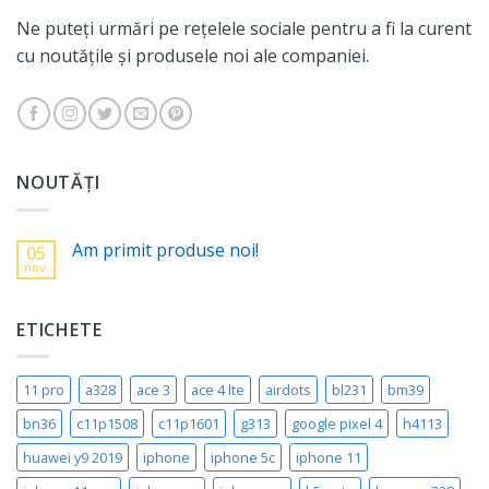
Ne puteți urmări pe rețelele sociale pentru a fi la curent
cu noutățile și produsele noi ale companiei.
NOUTĂȚI
Am primit produse noi!
05
nov.
ETICHETE
11 pro
a328
ace 3
ace 4 lte
airdots
bl231
bm39
bn36
c11p1508
c11p1601
g313
google pixel 4
h4113
huawei y9 2019
iphone
iphone 5c
iphone 11