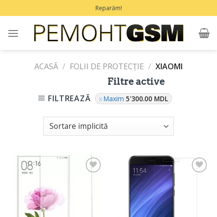
Treci
Reparăm!
la
conținut
ACASĂ
/
FOLII DE PROTECŢIE
/
XIAOMI
Filtre active
FILTREAZĂ
Maxim
5'300.00
MDL
Adaugă
Adaugă
în
în
Favorite
Favorite