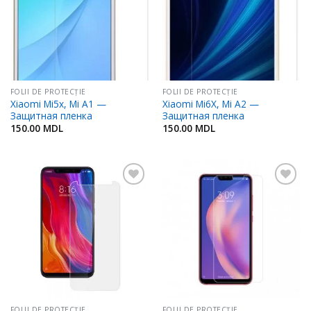
FOLII DE PROTECŢIE
FOLII DE PROTECŢIE
Xiaomi Mi5x, Mi A1 —
Xiaomi Mi6X, Mi A2 —
Защитная пленка
Защитная пленка
150.00
MDL
150.00
MDL
Adaugă
Adaugă
în
în
Favorite
Favorite
FOLII DE PROTECŢIE
FOLII DE PROTECŢIE