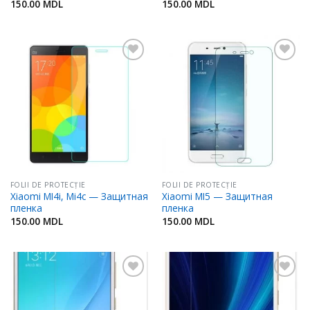
150.00
MDL
150.00
MDL
Adaugă
Adaugă
în
în
Favorite
Favorite
FOLII DE PROTECŢIE
FOLII DE PROTECŢIE
Xiaomi MI4i, Mi4c — Защитная
Xiaomi MI5 — Защитная
пленка
пленка
150.00
MDL
150.00
MDL
Adaugă
Adaugă
în
în
Favorite
Favorite