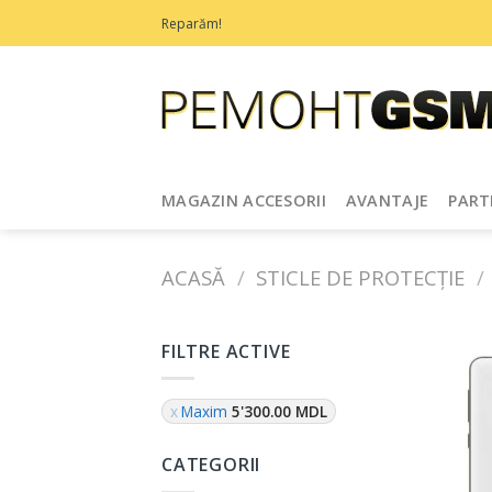
Treci
Reparăm!
la
conținut
MAGAZIN ACCESORII
AVANTAJE
PART
ACASĂ
/
STICLE DE PROTECȚIE
/
FILTRE ACTIVE
Maxim
5'300.00
MDL
CATEGORII