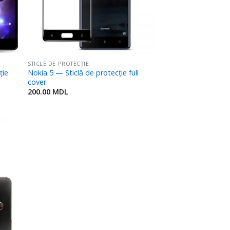
STICLE DE PROTECȚIE
ție
Nokia 5 — Sticlă de protecție full
cover
200.00
MDL
ugă
n
rite