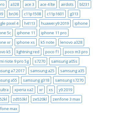
pro
a328
ace 3
ace 4 lte
airdots
bl231
39
bn36
c11p1508
c11p1601
g313
gle pixel 4
h4113
huawei y9 2019
iphone
one 5c
iphone 11
iphone 11 pro
one xr
iphone xs
k5 note
lenovo a328
ovo k5
lightning red
poco f1
poco m3 pro
mi note 9 pro 5g
s7270
samsung a05s
sung a7 2017
samsung a25
samsung a35
sung a55
samsung g318
samsung s7270
ultra
xperia xa2
xr
xs
y9 2019
52kl
zd553kl
ze520kl
zenfone 3 max
fone max