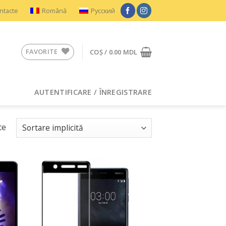
ntacte
Română
Русский
FAVORITE
COȘ /
0.00
MDL
AUTENTIFICARE / ÎNREGISTRARE
te
ugă
Adaugă
n
în
rite
Favorite