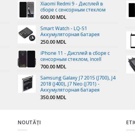
Xiaomi Redmi 9 - Дисплей в
сборе с сенсорным стеклом
600.00
MDL
Smart Watch - LQ-S1
Аккумуляторная батарея
250.00
MDL
iPhone 11 - Дисплей в сборе с
сенсорным стеклом, incell
700.00
MDL
Samsung Galaxy J7 2015 (J700), J4
2018 (J400), J7 Neo (J701) -
Аккумуляторная батарея
350.00
MDL
NOUTĂȚI
ET