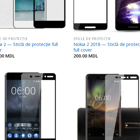
LE DE PROTECȚIE
STICLE DE PROTECȚIE
a 2 — Sticlă de protecție full
Nokia 2 2018 — Sticlă de protec
r
full cover
.00
MDL
200.00
MDL
Adaugă
Ada
în
î
Favorite
Favo