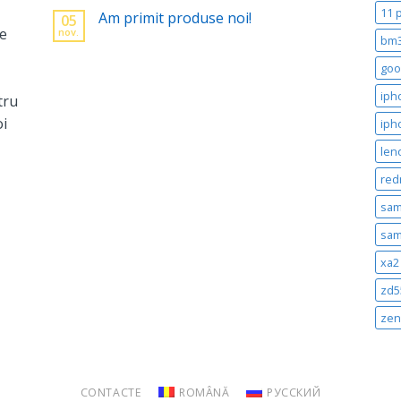
11 
Am primit produse noi!
05
ne
nov.
bm
goo
iph
tru
oi
iph
len
red
sam
sam
xa2 
zd5
zen
CONTACTE
ROMÂNĂ
РУССКИЙ