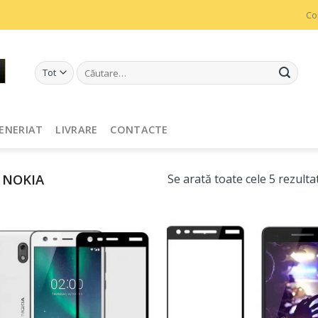
Co
Caută
după:
ENERIAT
LIVRARE
CONTACTE
NOKIA
Se arată toate cele 5 rezulta
Adaugă
Ada
în
î
Favorite
Favo