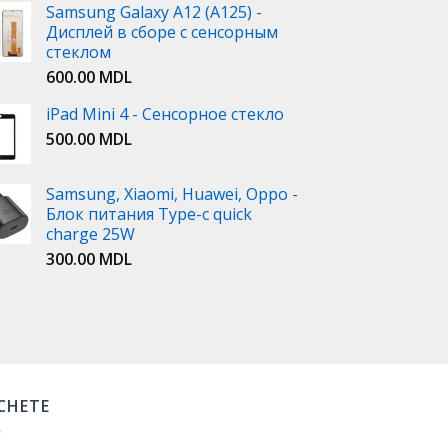
Samsung Galaxy A12 (A125) -
Дисплей в сборе с сенсорным
стеклом
600.00
MDL
iPad Mini 4 - Сенсорное стекло
500.00
MDL
Samsung, Xiaomi, Huawei, Oppo -
Блок питания Type-c quick
charge 25W
300.00
MDL
ICHETE