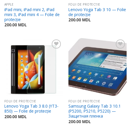
APPLE
FOLII DE PROTECŢIE
iPad mini, iPad mini 2, iPad
Lenovo Yoga Tab 3 10 — Folie
mini 3, iPad mini 4 — Folie de
de protecție
protecție
200.00
MDL
200.00
MDL
Adaugă
Adaugă
în
în
Favorite
Favorite
FOLII DE PROTECŢIE
FOLII DE PROTECŢIE
Lenovo Yoga Tab 3 8.0 (YT3-
Samsung Galaxy Tab 3 10.1
850) — Folie de protecție
(P5200, P5210, P5220) —
Защитная пленка
200.00
MDL
200.00
MDL