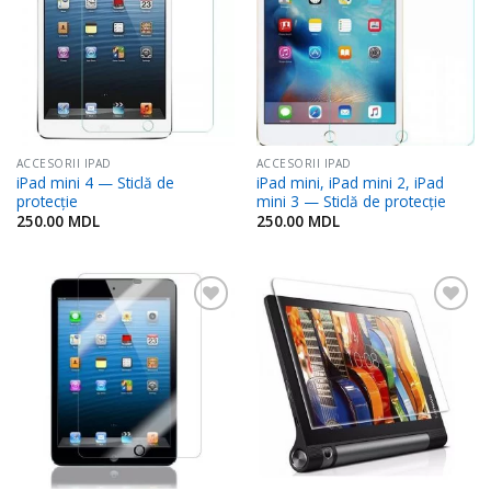
Favorite
Favorite
ACCESORII IPAD
ACCESORII IPAD
iPad mini 4 — Sticlă de
iPad mini, iPad mini 2, iPad
protecție
mini 3 — Sticlă de protecție
250.00
MDL
250.00
MDL
Adaugă
Adaugă
în
în
Favorite
Favorite