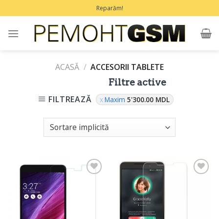
Treci
Reparăm!
la
conținut
ACASĂ
/
ACCESORII TABLETE
Filtre active
FILTREAZĂ
Maxim
5'300.00
MDL
Adaugă
Adaugă
în
în
Favorite
Favorite