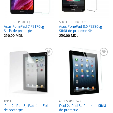
STICLE DE PROTECȚIE
STICLE DE PROTECȚIE
Asus FonePad 7 FE170cg —
Asus FonePad 8.0 FE380cg —
Sticlă de protecție
Sticlă de protecție 9H
250.00
MDL
250.00
MDL
Adaugă
Adaugă
în
în
Favorite
Favorite
APPLE
ACCESORII IPAD
iPad 2, iPad 3, iPad 4 — Folie
iPad 2, iPad 3, iPad 4 — Sticlă
de protecție
de protecție