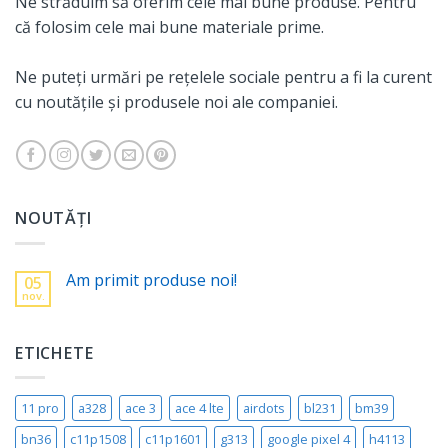
Ne străduim să oferim cele mai bune produse. Pentru
că folosim cele mai bune materiale prime.
Ne puteți urmări pe rețelele sociale pentru a fi la curent
cu noutățile și produsele noi ale companiei.
NOUTĂȚI
Am primit produse noi!
05
nov.
ETICHETE
11 pro
a328
ace 3
ace 4 lte
airdots
bl231
bm39
bn36
c11p1508
c11p1601
g313
google pixel 4
h4113