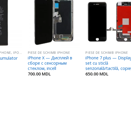
Adaugă
Adaugă
Adaug
în
în
în
Favorite
Favorite
Favori
ACUMULATOARE IPHONE, IPOD, IPAD
PIESE DE SCHIMB IPHONE
PIESE DE SCHIMB IPHONE
iPhone X — Дисплей в
iPhone 7 plus — Display
cumulator
сборе с сенсорным
set cu sticlă
стеклом, incell
senzorială/tactilă, copi
700.00
MDL
650.00
MDL