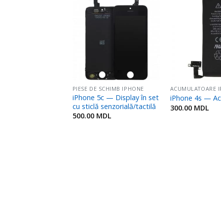
Adaugă
Adaugă
în
în
Favorite
Favorite
ACUMULATOARE IPHONE, IPOD, IPAD
PIESE DE SCHIMB IPHONE
iPhone 5c — Display în set
 5 — Acumulator
iPhone 4s — A
cu sticlă senzorială/tactilă
MDL
300.00
MDL
500.00
MDL