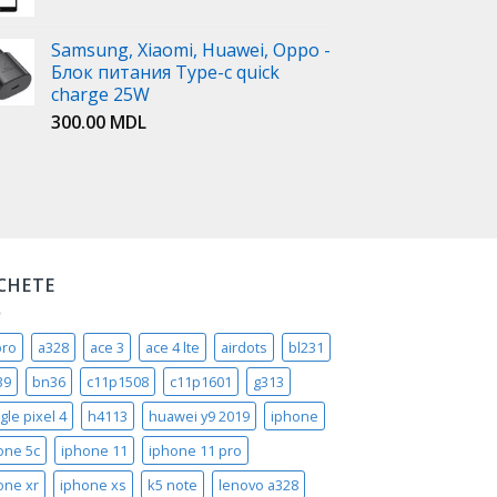
Samsung, Xiaomi, Huawei, Oppo -
Блок питания Type-c quick
charge 25W
300.00
MDL
ICHETE
pro
a328
ace 3
ace 4 lte
airdots
bl231
39
bn36
c11p1508
c11p1601
g313
gle pixel 4
h4113
huawei y9 2019
iphone
one 5c
iphone 11
iphone 11 pro
one xr
iphone xs
k5 note
lenovo a328