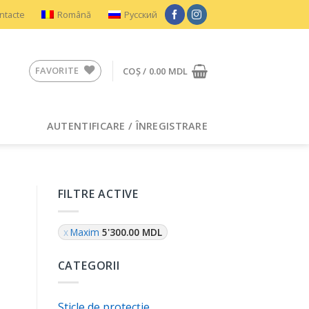
ntacte
Română
Русский
FAVORITE
COȘ /
0.00
MDL
AUTENTIFICARE / ÎNREGISTRARE
FILTRE ACTIVE
Maxim
5'300.00
MDL
CATEGORII
Sticle de protecție
лом, incell