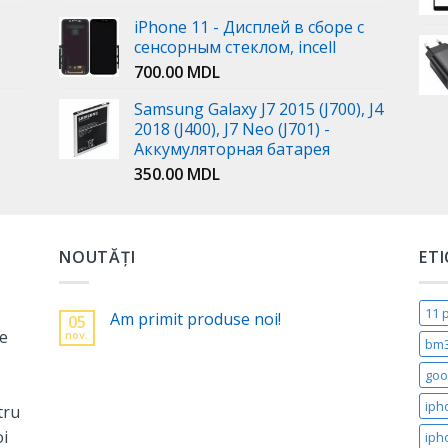
iPhone 11 - Дисплей в сборе с
сенсорным стеклом, incell
700.00
MDL
Samsung Galaxy J7 2015 (J700), J4
2018 (J400), J7 Neo (J701) -
Аккумуляторная батарея
350.00
MDL
NOUTĂȚI
ET
11 
Am primit produse noi!
05
ne
nov.
bm
goo
iph
tru
oi
iph