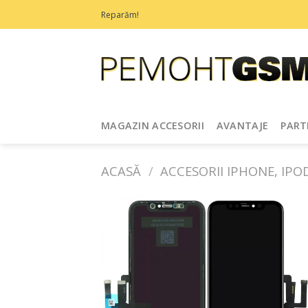
Treci
Reparăm!
la
conținut
MAGAZIN ACCESORII
AVANTAJE
PART
ACASĂ
/
ACCESORII IPHONE, IPO
Adaugă
în
Favorite