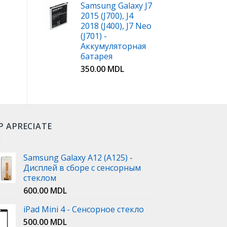
Samsung Galaxy J7
2015 (J700), J4
2018 (J400), J7 Neo
(J701) -
Аккумуляторная
батарея
350.00
MDL
P APRECIATE
Samsung Galaxy A12 (A125) -
Дисплей в сборе с сенсорным
стеклом
600.00
MDL
iPad Mini 4 - Сенсорное стекло
500.00
MDL