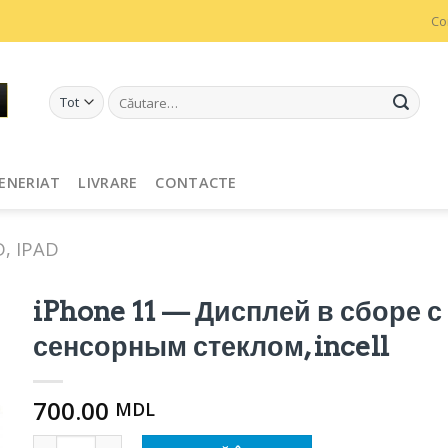
Co
Caută
după:
ENERIAT
LIVRARE
CONTACTE
D, IPAD
iPhone 11 — Дисплей в сборе с
сенсорным стеклом, incell
700.00
MDL
Cantitate iPhone 11 - Дисплей в сборе с сенсорным стек