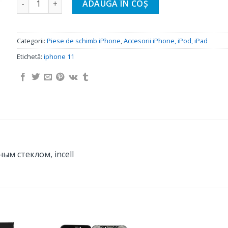
ADAUGĂ ÎN COȘ
Categorii:
Piese de schimb iPhone
,
Accesorii iPhone, iPod, iPad
Etichetă:
iphone 11
ым стеклом, incell