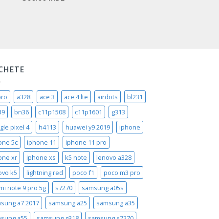
ICHETE
pro
a328
ace 3
ace 4 lte
airdots
bl231
39
bn36
c11p1508
c11p1601
g313
gle pixel 4
h4113
huawei y9 2019
iphone
one 5c
iphone 11
iphone 11 pro
one xr
iphone xs
k5 note
lenovo a328
ovo k5
lightning red
poco f1
poco m3 pro
mi note 9 pro 5g
s7270
samsung a05s
sung a7 2017
samsung a25
samsung a35
sung a55
samsung g318
samsung s7270