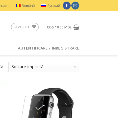
ntacte
Română
Русский
FAVORITE
COȘ /
0.00
MDL
AUTENTIFICARE / ÎNREGISTRARE
te
ugă
Adaugă
n
în
rite
Favorite