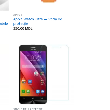
APPLE
—
Apple Watch Ultra — Sticlă de
odele
protecție
250.00
MDL
ugă
Adaugă
n
în
rite
Favorite
STICLE DE PROTECȚIE