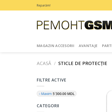
Treci
Reparăm!
la
conținut
MAGAZIN ACCESORII
AVANTAJE
PART
ACASĂ
/
STICLE DE PROTECȚIE
FILTRE ACTIVE
Maxim
5'300.00
MDL
CATEGORII