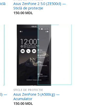
iclă
Asus ZenFone 2 5.0 (ZE500cl) —
Sticlă de protecție
150.00
MDL
ugă
Adaugă
n
în
rite
Favorite
STICLE DE PROTECȚIE
tl) —
Asus ZenFone 5 (A500cg) —
Acumulator
150.00
MDL