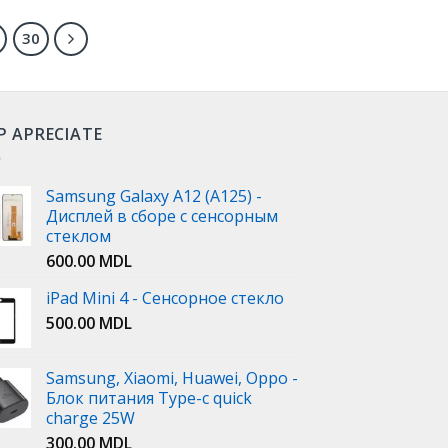
30
P APRECIATE
Samsung Galaxy A12 (A125) -
Дисплей в сборе с сенсорным
стеклом
600.00
MDL
iPad Mini 4 - Сенсорное стекло
500.00
MDL
Samsung, Xiaomi, Huawei, Oppo -
Блок питания Type-c quick
charge 25W
300.00
MDL