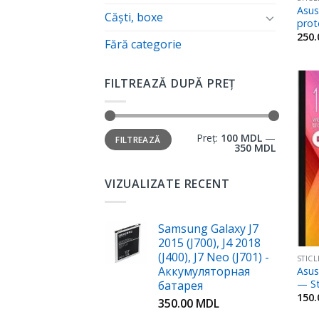
Asus
Căști, boxe
prot
250
Fără categorie
FILTREAZĂ DUPĂ PREȚ
Preț:
100 MDL
—
FILTREAZĂ
350 MDL
VIZUALIZATE RECENT
Samsung Galaxy J7
2015 (J700), J4 2018
(J400), J7 Neo (J701) -
STIC
Аккумуляторная
Asus
— St
батарея
150
350.00
MDL