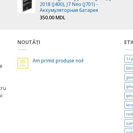
2018 (J400), J7 Neo (J701) -
Аккумуляторная батарея
350.00
MDL
NOUTĂȚI
ET
11 
Am primit produse noi!
05
ne
nov.
bm
goo
iph
tru
oi
iph
len
red
sam
sam