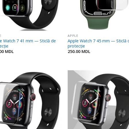
E
APPLE
e Watch 7 41 mm — Sticlă de
Apple Watch 7 45 mm — Sticlă 
ecție
protecție
.00
MDL
250.00
MDL
Adaugă
Ada
în
î
Favorite
Favo