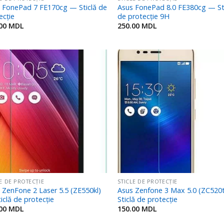
 FonePad 7 FE170cg — Sticlă de
Asus FonePad 8.0 FE380cg — St
ecție
de protecție 9H
.00
MDL
250.00
MDL
Adaugă
Ada
în
î
Favorite
Favo
LE DE PROTECȚIE
STICLE DE PROTECȚIE
 ZenFone 2 Laser 5.5 (ZE550kl)
Asus Zenfone 3 Max 5.0 (ZC520
iclă de protecție
Sticlă de protecție
.00
MDL
150.00
MDL