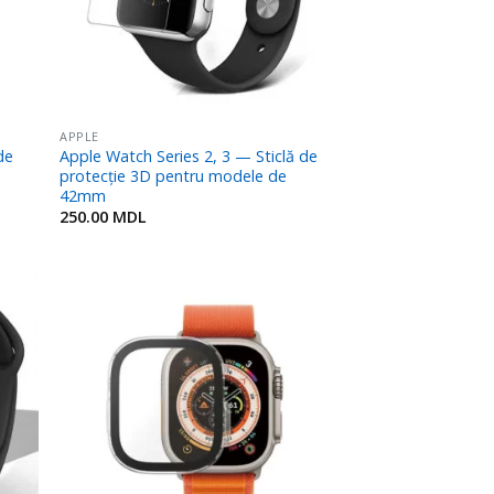
APPLE
de
Apple Watch Series 2, 3 — Sticlă de
protecție 3D pentru modele de
42mm
250.00
MDL
ugă
Adaugă
n
în
rite
Favorite