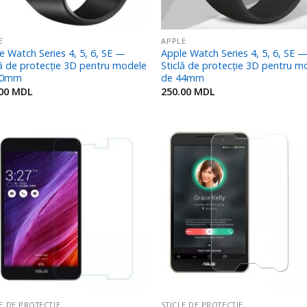
E
APPLE
e Watch Series 4, 5, 6, SE —
Apple Watch Series 4, 5, 6, SE 
lă de protecție 3D pentru modele
Sticlă de protecție 3D pentru m
40mm
de 44mm
.00
MDL
250.00
MDL
Adaugă
Ada
în
î
Favorite
Favo
LE DE PROTECȚIE
STICLE DE PROTECȚIE