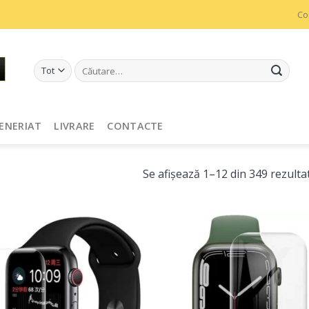
Co
Caută
după:
ENERIAT
LIVRARE
CONTACTE
Se afișează 1–12 din 349 rezulta
Adaugă
Ada
în
î
Favorite
Favo