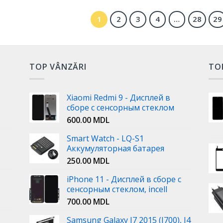
1
2
3
4
…
28
29
TOP VÂNZĂRI
TO
Xiaomi Redmi 9 - Дисплей в
сборе с сенсорным стеклом
600.00
MDL
Smart Watch - LQ-S1
Аккумуляторная батарея
250.00
MDL
iPhone 11 - Дисплей в сборе с
сенсорным стеклом, incell
700.00
MDL
Samsung Galaxy J7 2015 (J700), J4