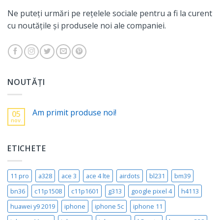
Ne puteți urmări pe rețelele sociale pentru a fi la curent
cu noutățile și produsele noi ale companiei.
NOUTĂȚI
Am primit produse noi!
05
nov.
ETICHETE
11 pro
a328
ace 3
ace 4 lte
airdots
bl231
bm39
bn36
c11p1508
c11p1601
g313
google pixel 4
h4113
huawei y9 2019
iphone
iphone 5c
iphone 11