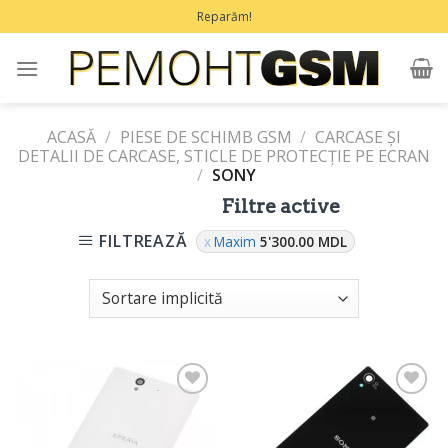
Treci
Reparăm!
la
conținut
ACASĂ
/
PIESE DE SCHIMB GSM
/
CARCASE ŞI
DETALII DE CARCASE, STICLE DE PROTECŢIE PE ECRAN
/
SONY
Filtre active
FILTREAZĂ
Maxim
5'300.00
MDL
Adaugă
Adaugă
în
în
Favorite
Favorite