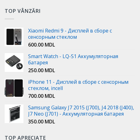
TOP VÂNZĂRI
Xiaomi Redmi 9 - Дисплей в сборе с
сенсорным стеклом
600.00
MDL
Smart Watch - LQ-S1 Аккумуляторная
батарея
250.00
MDL
iPhone 11 - Дисплей в сборе с сенсорным
стеклом, incell
700.00
MDL
Samsung Galaxy J7 2015 (J700), J4 2018 (J400),
J7 Neo (J701) - Аккумуляторная батарея
350.00
MDL
TOP APRECIATE