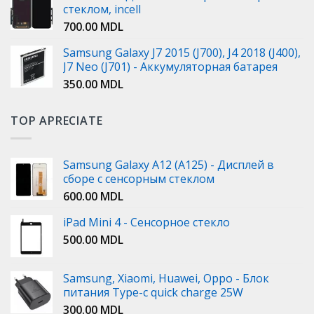
стеклом, incell
700.00
MDL
Samsung Galaxy J7 2015 (J700), J4 2018 (J400),
J7 Neo (J701) - Аккумуляторная батарея
350.00
MDL
TOP APRECIATE
Samsung Galaxy A12 (A125) - Дисплей в
сборе с сенсорным стеклом
600.00
MDL
iPad Mini 4 - Сенсорное стекло
500.00
MDL
Samsung, Xiaomi, Huawei, Oppo - Блок
питания Type-c quick charge 25W
300.00
MDL