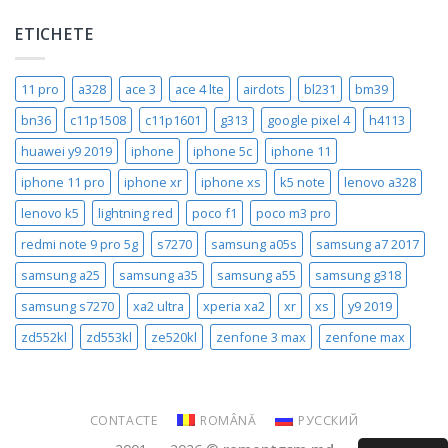
ETICHETE
11 pro
a328
ace 3
ace 4 lte
airdots
bl231
bm39
bn36
c11p1508
c11p1601
g313
google pixel 4
h4113
huawei y9 2019
iphone
iphone 5c
iphone 11
iphone 11 pro
iphone xr
iphone xs
k5 note
lenovo a328
lenovo k5
lightning red
poco f1
poco m3 pro
redmi note 9 pro 5g
s7270
samsung a05s
samsung a7 2017
samsung a25
samsung a35
samsung a55
samsung g318
samsung s7270
xa2 ultra
xperia xa2
xr
xs
y9 2019
zd552kl
zd553kl
ze520kl
zenfone 3 max
zenfone max
CONTACTE
ROMÂNĂ
РУССКИЙ