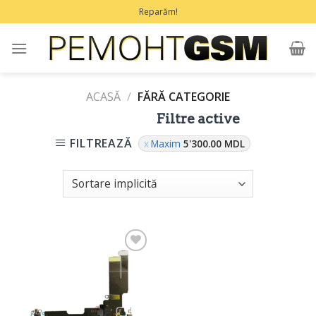
Treci
Reparăm!
la
conținut
ACASĂ
/
FĂRĂ CATEGORIE
Filtre active
FILTREAZĂ
Maxim
5'300.00
MDL
Adaugă
în
Favorite