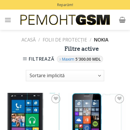
Treci
Reparăm!
la
conținut
ACASĂ
/
FOLII DE PROTECŢIE
/
NOKIA
Filtre active
FILTREAZĂ
Maxim
5'300.00
MDL
Adaugă
Adaugă
în
în
Favorite
Favorite