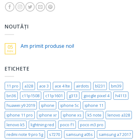
NOUTĂȚI
Am primit produse noi!
05
nov.
ETICHETE
11 pro
a328
ace 3
ace 4 lte
airdots
bl231
bm39
bn36
c11p1508
c11p1601
g313
google pixel 4
h4113
huawei y9 2019
iphone
iphone 5c
iphone 11
iphone 11 pro
iphone xr
iphone xs
k5 note
lenovo a328
lenovo k5
lightning red
poco f1
poco m3 pro
redmi note 9 pro 5g
s7270
samsung a05s
samsung a7 2017