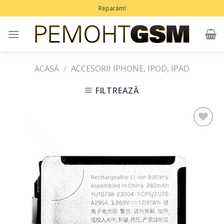
Treci
Reparăm!
la
conținut
ACASĂ
/
ACCESORII IPHONE, IPOD, IPAD
FILTREAZĂ
Adaugă
în
Favorite