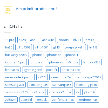
Am primit produse noi!
05
nov.
ETICHETE
11 pro
a328
ace 3
ace 4 lte
airdots
bl231
bm39
bn36
c11p1508
c11p1601
g313
google pixel 4
h4113
huawei y9 2019
iphone
iphone 5c
iphone 11
iphone 11 pro
iphone xr
iphone xs
k5 note
lenovo a328
lenovo k5
lightning red
poco f1
poco m3 pro
redmi note 9 pro 5g
s7270
samsung a05s
samsung a7 2017
samsung a25
samsung a35
samsung a55
samsung g318
samsung s7270
xa2 ultra
xperia xa2
xr
xs
y9 2019
zd552kl
zd553kl
ze520kl
zenfone 3 max
zenfone max