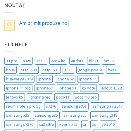
NOUTĂȚI
Am primit produse noi!
05
nov.
ETICHETE
11 pro
a328
ace 3
ace 4 lte
airdots
bl231
bm39
bn36
c11p1508
c11p1601
g313
google pixel 4
h4113
huawei y9 2019
iphone
iphone 5c
iphone 11
iphone 11 pro
iphone xr
iphone xs
k5 note
lenovo a328
lenovo k5
lightning red
poco f1
poco m3 pro
redmi note 9 pro 5g
s7270
samsung a05s
samsung a7 2017
samsung a25
samsung a35
samsung a55
samsung g318
samsung s7270
xa2 ultra
xperia xa2
xr
xs
y9 2019