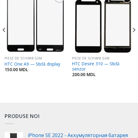
Adaugă
Adaugă
în
în
Favorite
Favorite
PIESE DE SCHIMB GSM
PIESE DE SCHIMB GSM
HTC Desire 310 — Sticlă
HTC One A9 — Sticlă display
senzor
150.00
MDL
200.00
MDL
PRODUSE NOI
iPhone SE 2022 - Аккумуляторная батарея