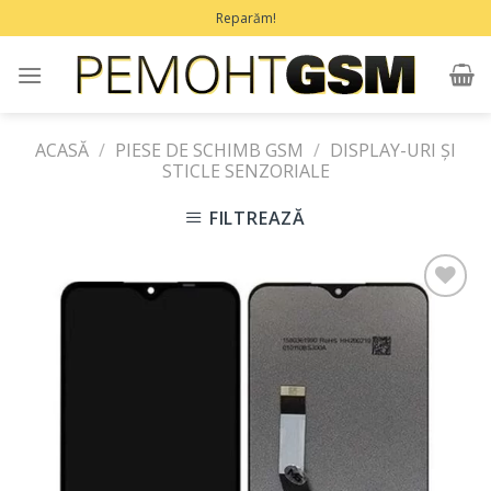
Treci
Reparăm!
la
conținut
ACASĂ
/
PIESE DE SCHIMB GSM
/
DISPLAY-URI ȘI
STICLE SENZORIALE
FILTREAZĂ
Adaugă
în
Favorite