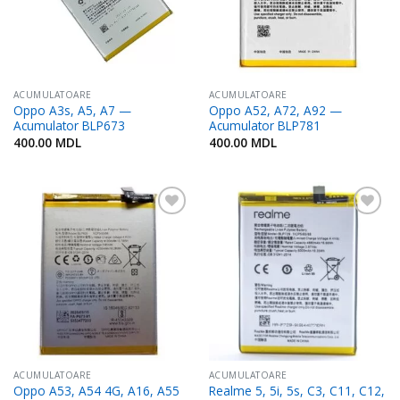
ACUMULATOARE
ACUMULATOARE
Oppo A3s, A5, A7 —
Oppo A52, A72, A92 —
Acumulator BLP673
Acumulator BLP781
400.00
MDL
400.00
MDL
Adaugă
Adaugă
în
în
Favorite
Favorite
ACUMULATOARE
ACUMULATOARE
Oppo A53, A54 4G, A16, A55
Realme 5, 5i, 5s, C3, C11, C12,