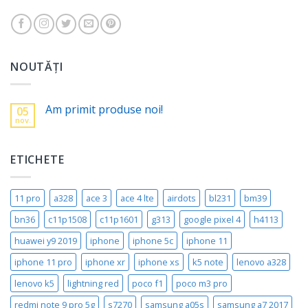
NOUTĂȚI
Am primit produse noi!
05
nov.
ETICHETE
11 pro
a328
ace 3
ace 4 lte
airdots
bl231
bm39
bn36
c11p1508
c11p1601
g313
google pixel 4
h4113
huawei y9 2019
iphone
iphone 5c
iphone 11
iphone 11 pro
iphone xr
iphone xs
k5 note
lenovo a328
lenovo k5
lightning red
poco f1
poco m3 pro
redmi note 9 pro 5g
s7270
samsung a05s
samsung a7 2017