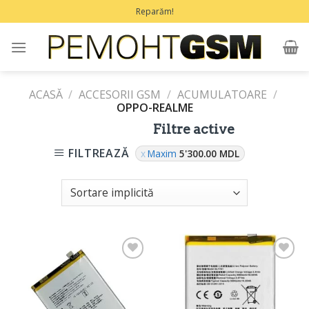
Treci
Reparăm!
la
conținut
ACASĂ
/
ACCESORII GSM
/
ACUMULATOARE
/
OPPO-REALME
Filtre active
FILTREAZĂ
Maxim
5'300.00
MDL
Adaugă
Adaugă
în
în
Favorite
Favorite