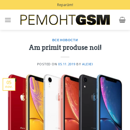
Treci
Reparăm!
la
conținut
ВСЕ НОВОСТИ
Am primit produse noi!
POSTED ON
05.11.2019
BY
ALEXEI
05
nov.