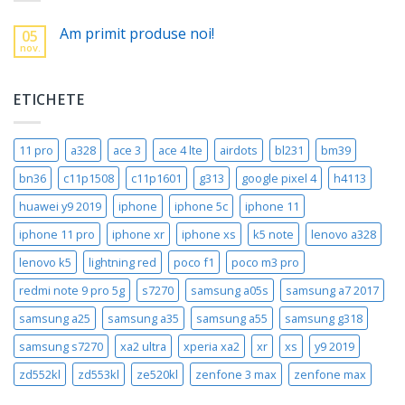
Am primit produse noi!
05
nov.
ETICHETE
11 pro
a328
ace 3
ace 4 lte
airdots
bl231
bm39
bn36
c11p1508
c11p1601
g313
google pixel 4
h4113
huawei y9 2019
iphone
iphone 5c
iphone 11
iphone 11 pro
iphone xr
iphone xs
k5 note
lenovo a328
lenovo k5
lightning red
poco f1
poco m3 pro
redmi note 9 pro 5g
s7270
samsung a05s
samsung a7 2017
samsung a25
samsung a35
samsung a55
samsung g318
samsung s7270
xa2 ultra
xperia xa2
xr
xs
y9 2019
zd552kl
zd553kl
ze520kl
zenfone 3 max
zenfone max