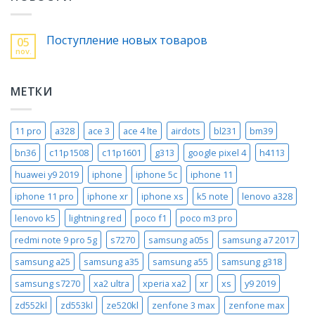
Поступление новых товаров
05
nov.
МЕТКИ
11 pro
a328
ace 3
ace 4 lte
airdots
bl231
bm39
bn36
c11p1508
c11p1601
g313
google pixel 4
h4113
huawei y9 2019
iphone
iphone 5c
iphone 11
iphone 11 pro
iphone xr
iphone xs
k5 note
lenovo a328
lenovo k5
lightning red
poco f1
poco m3 pro
redmi note 9 pro 5g
s7270
samsung a05s
samsung a7 2017
samsung a25
samsung a35
samsung a55
samsung g318
samsung s7270
xa2 ultra
xperia xa2
xr
xs
y9 2019
zd552kl
zd553kl
ze520kl
zenfone 3 max
zenfone max