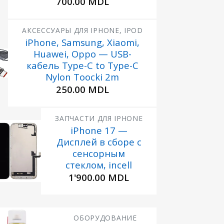
700.00
MDL
АКСЕССУАРЫ ДЛЯ IPHONE, IPOD
iPhone, Samsung, Xiaomi,
Huawei, Oppo — USB-
кабель Type-C to Type-C
е
Nylon Toocki 2m
250.00
MDL
ЗАПЧАСТИ ДЛЯ IPHONE
iPhone 17 —
Дисплей в сборе с
Добавить
в
сенсорным
збранное
стеклом, incell
1'900.00
MDL
ОБОРУДОВАНИЕ