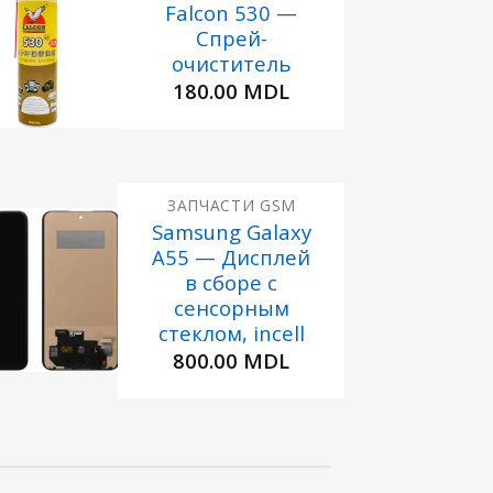
Falcon 530 —
Спрей-
Добавить
в
очиститель
Избранное
180.00
MDL
ЗАПЧАСТИ GSM
Samsung Galaxy
A55 — Дисплей
Добавить
в
в сборе с
Избранное
сенсорным
стеклом, incell
800.00
MDL