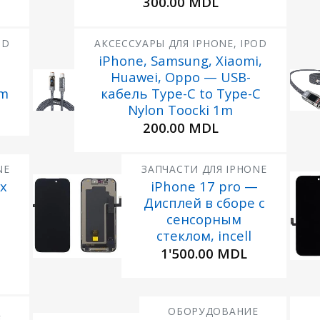
300.00
MDL
OD
АКСЕССУАРЫ ДЛЯ IPHONE, IPOD
iPhone, Samsung, Xiaomi,
Huawei, Oppo — USB-
Добавить
Добавить
в
в
2m
кабель Type-C to Type-C
Избранное
Избранно
Nylon Toocki 1m
200.00
MDL
NE
ЗАПЧАСТИ ДЛЯ IPHONE
ax
iPhone 17 pro —
Дисплей в сборе с
Добавить
в
сенсорным
Избранное
И
стеклом, incell
1'500.00
MDL
ОБОРУДОВАНИЕ
Е