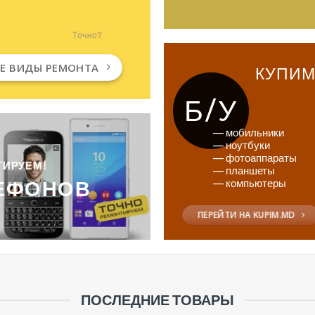
СЕ ВИДЫ РЕМОНТА
КУПИ
Б/У
— мобильники
— ноутбуки
— фотоаппараты
ТИРУЕМ!
— планшеты
ЛЕФОНОВ
— компьютеры
ПЕРЕЙТИ НА KUPIM.MD
ПОСЛЕДНИЕ ТОВАРЫ