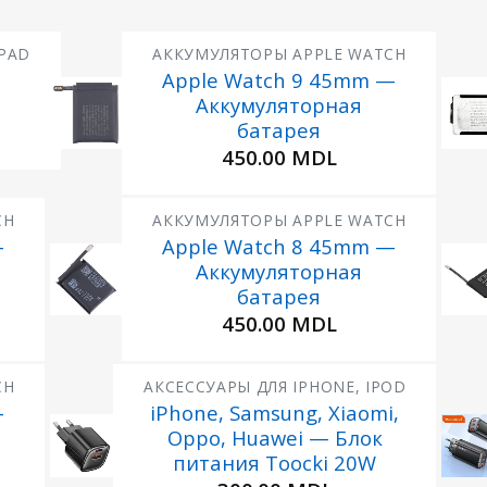
IPAD
АККУМУЛЯТОРЫ APPLE WATCH
Apple Watch 9 45mm —
Аккумуляторная
Добавить
Добавит
в
в
батарея
Избранное
Избранн
450.00
MDL
CH
АККУМУЛЯТОРЫ APPLE WATCH
—
Apple Watch 8 45mm —
Аккумуляторная
Добавить
Добавит
в
в
батарея
Избранное
Избранн
450.00
MDL
CH
АКСЕССУАРЫ ДЛЯ IPHONE, IPOD
—
iPhone, Samsung, Xiaomi,
Oppo, Huawei — Блок
Добавить
Добавить
в
в
питания Toocki 20W
Избранное
Избранно