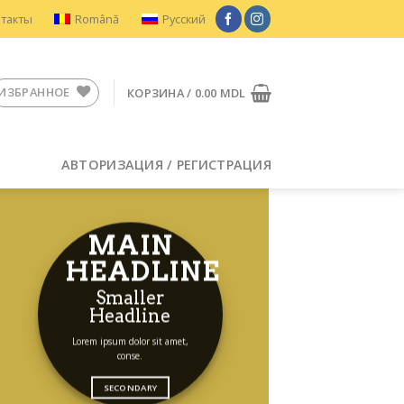
нтакты
Română
Русский
ИЗБРАННОЕ
КОРЗИНА /
0.00
MDL
АВТОРИЗАЦИЯ / РЕГИСТРАЦИЯ
MAIN
HEADLINE
Smaller
Headline
Lorem ipsum dolor sit amet,
conse.
SECONDARY