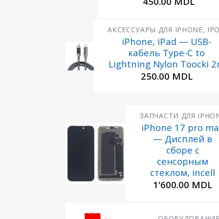
450.00
MDL
АКСЕССУАРЫ ДЛЯ IPHONE, IP
iPhone, iPad — USB-
кабель Type-C to
Добавить
в
Lightning Nylon Toocki 
Избранное
250.00
MDL
ЗАПЧАСТИ ДЛЯ IPHO
iPhone 17 pro m
— Дисплей в
Добавить
в
сборе с
Избранное
сенсорным
стеклом, incell
1'600.00
MDL
ОБОРУДОВАНИ