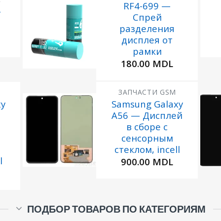
RF4-699 —
-
Спрей
Добавить
в
разделения
Избранное
дисплея от
рамки
180.00
MDL
ЗАПЧАСТИ GSM
xy
Samsung Galaxy
A56 — Дисплей
Добавить
в
в сборе с
Избранное
сенсорным
стеклом, incell
l
900.00
MDL
ПОДБОР ТОВАРОВ ПО КАТЕГОРИЯМ