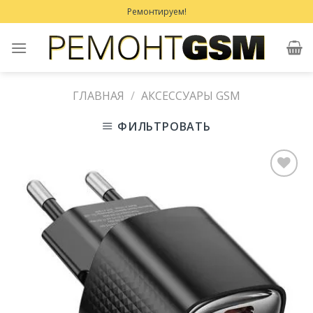
Skip
Ремонтируем!
to
content
ГЛАВНАЯ
/
АКСЕССУАРЫ GSM
ФИЛЬТРОВАТЬ
Добавить
в
Избранное