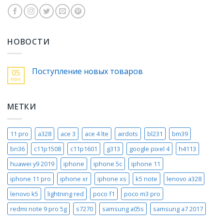
НОВОСТИ
Поступление новых товаров
05
nov.
МЕТКИ
11 pro
a328
ace 3
ace 4 lte
airdots
bl231
bm39
bn36
c11p1508
c11p1601
g313
google pixel 4
h4113
huawei y9 2019
iphone
iphone 5c
iphone 11
iphone 11 pro
iphone xr
iphone xs
k5 note
lenovo a328
lenovo k5
lightning red
poco f1
poco m3 pro
redmi note 9 pro 5g
s7270
samsung a05s
samsung a7 2017