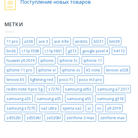
Поступление новых товаров
05
nov.
МЕТКИ
11 pro
a328
ace 3
ace 4 lte
airdots
bl231
bm39
bn36
c11p1508
c11p1601
g313
google pixel 4
h4113
huawei y9 2019
iphone
iphone 5c
iphone 11
iphone 11 pro
iphone xr
iphone xs
k5 note
lenovo a328
lenovo k5
lightning red
poco f1
poco m3 pro
redmi note 9 pro 5g
s7270
samsung a05s
samsung a7 2017
samsung a25
samsung a35
samsung a55
samsung g318
samsung s7270
xa2 ultra
xperia xa2
xr
xs
y9 2019
zd552kl
zd553kl
ze520kl
zenfone 3 max
zenfone max