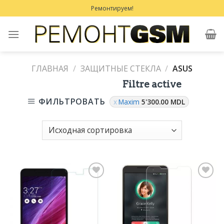
Skip
Ремонтируем!
to
content
ГЛАВНАЯ
/
ЗАЩИТНЫЕ СТЕКЛА
/
ASUS
Filtre active
ФИЛЬТРОВАТЬ
Maxim
5'300.00
MDL
Добавить
Добавить
в
в
Избранное
Избранное