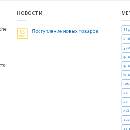
НОВОСТИ
МЕ
 the
11 
Поступление новых товаров
05
nov.
bm
goo
iph
t
cts
iph
len
red
sam
sam
xa2 
zd5
zen