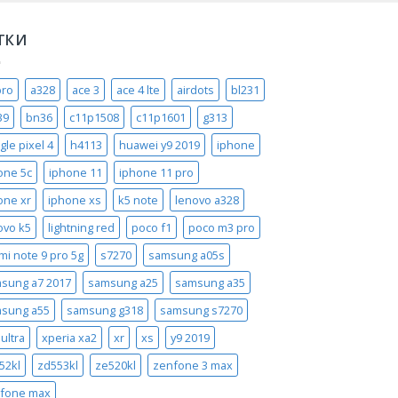
ТКИ
pro
a328
ace 3
ace 4 lte
airdots
bl231
39
bn36
c11p1508
c11p1601
g313
gle pixel 4
h4113
huawei y9 2019
iphone
one 5c
iphone 11
iphone 11 pro
one xr
iphone xs
k5 note
lenovo a328
ovo k5
lightning red
poco f1
poco m3 pro
mi note 9 pro 5g
s7270
samsung a05s
sung a7 2017
samsung a25
samsung a35
sung a55
samsung g318
samsung s7270
ultra
xperia xa2
xr
xs
y9 2019
52kl
zd553kl
ze520kl
zenfone 3 max
fone max