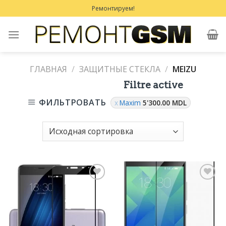
Skip
Ремонтируем!
to
content
ГЛАВНАЯ
/
ЗАЩИТНЫЕ СТЕКЛА
/
MEIZU
Filtre active
ФИЛЬТРОВАТЬ
Maxim
5'300.00
MDL
Добавить
Добавить
в
в
Избранное
Избранное