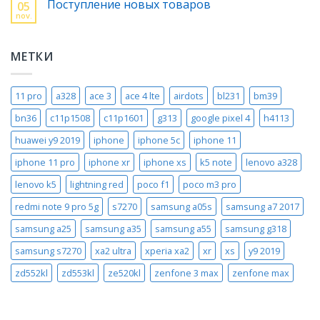
Поступление новых товаров
05
nov.
МЕТКИ
11 pro
a328
ace 3
ace 4 lte
airdots
bl231
bm39
bn36
c11p1508
c11p1601
g313
google pixel 4
h4113
huawei y9 2019
iphone
iphone 5c
iphone 11
iphone 11 pro
iphone xr
iphone xs
k5 note
lenovo a328
lenovo k5
lightning red
poco f1
poco m3 pro
redmi note 9 pro 5g
s7270
samsung a05s
samsung a7 2017
samsung a25
samsung a35
samsung a55
samsung g318
samsung s7270
xa2 ultra
xperia xa2
xr
xs
y9 2019
zd552kl
zd553kl
ze520kl
zenfone 3 max
zenfone max