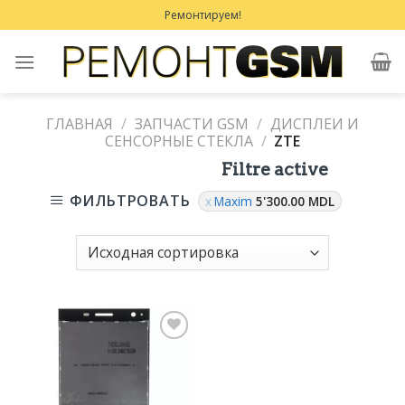
Skip
Ремонтируем!
to
content
ГЛАВНАЯ
/
ЗАПЧАСТИ GSM
/
ДИСПЛЕИ И
СЕНСОРНЫЕ СТЕКЛА
/
ZTE
Filtre active
ФИЛЬТРОВАТЬ
Maxim
5'300.00
MDL
Добавить
в
Избранное