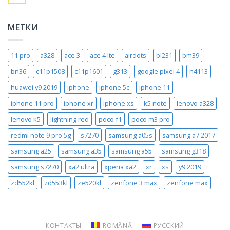
МЕТКИ
11 pro
a328
ace 3
ace 4 lte
airdots
bl231
bm39
bn36
c11p1508
c11p1601
g313
google pixel 4
h4113
huawei y9 2019
iphone
iphone 5c
iphone 11
iphone 11 pro
iphone xr
iphone xs
k5 note
lenovo a328
lenovo k5
lightning red
poco f1
poco m3 pro
redmi note 9 pro 5g
s7270
samsung a05s
samsung a7 2017
samsung a25
samsung a35
samsung a55
samsung g318
samsung s7270
xa2 ultra
xperia xa2
xr
xs
y9 2019
zd552kl
zd553kl
ze520kl
zenfone 3 max
zenfone max
КОНТАКТЫ
ROMÂNĂ
РУССКИЙ