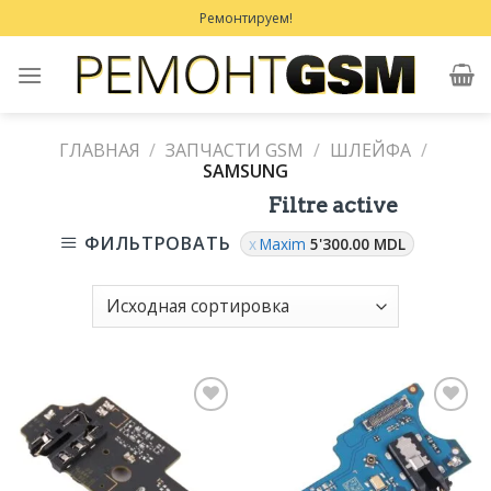
Skip
Ремонтируем!
to
content
ГЛАВНАЯ
/
ЗАПЧАСТИ GSM
/
ШЛЕЙФА
/
SAMSUNG
Filtre active
ФИЛЬТРОВАТЬ
Maxim
5'300.00
MDL
Добавить
Добавить
в
в
Избранное
Избранное