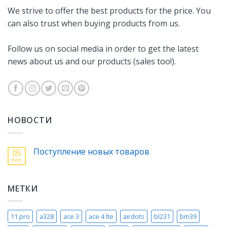
We strive to offer the best products for the price. You
can also trust when buying products from us.
Follow us on social media in order to get the latest
news about us and our products (sales too!).
НОВОСТИ
Поступление новых товаров
05
nov.
МЕТКИ
11 pro
a328
ace 3
ace 4 lte
airdots
bl231
bm39