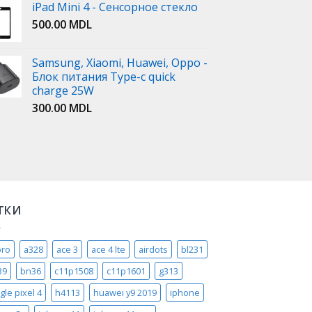
iPad Mini 4 - Сенсорное стекло
500.00
MDL
Samsung, Xiaomi, Huawei, Oppo -
Блок питания Type-c quick
charge 25W
300.00
MDL
ТКИ
pro
a328
ace 3
ace 4 lte
airdots
bl231
39
bn36
c11p1508
c11p1601
g313
gle pixel 4
h4113
huawei y9 2019
iphone