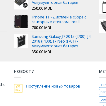
Аккумуляторная батарея
250.00
MDL
iPhone 11 - Дисплей в сборе с
сенсорным стеклом, incell
700.00
MDL
Samsung Galaxy J7 2015 (J700), J4
2018 (J400), J7 Neo (J701) -
Аккумуляторная батарея
350.00
MDL
НОВОСТИ
МЕ
 the
11 
Поступление новых товаров
05
nov.
bm
goo