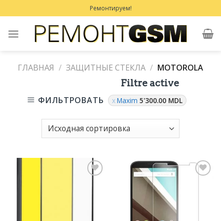
Skip
Ремонтируем!
to
content
ГЛАВНАЯ
/
ЗАЩИТНЫЕ СТЕКЛА
/
MOTOROLA
Filtre active
ФИЛЬТРОВАТЬ
Maxim
5'300.00
MDL
Добавить
Добавить
в
в
Избранное
Избранное