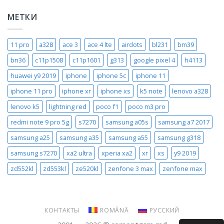
МЕТКИ
11 pro
a328
ace 3
ace 4 lte
airdots
bl231
bm39
bn36
c11p1508
c11p1601
g313
google pixel 4
h4113
huawei y9 2019
iphone
iphone 5c
iphone 11
iphone 11 pro
iphone xr
iphone xs
k5 note
lenovo a328
lenovo k5
lightning red
poco f1
poco m3 pro
redmi note 9 pro 5g
s7270
samsung a05s
samsung a7 2017
samsung a25
samsung a35
samsung a55
samsung g318
samsung s7270
xa2 ultra
xperia xa2
xr
xs
y9 2019
zd552kl
zd553kl
ze520kl
zenfone 3 max
zenfone max
КОНТАКТЫ
ROMÂNĂ
РУССКИЙ