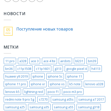
НОВОСТИ
Поступление новых товаров
05
nov.
МЕТКИ
11 pro
a328
ace 3
ace 4 lte
airdots
bl231
bm39
bn36
c11p1508
c11p1601
g313
google pixel 4
h4113
huawei y9 2019
iphone
iphone 5c
iphone 11
iphone 11 pro
iphone xr
iphone xs
k5 note
lenovo a328
lenovo k5
lightning red
poco f1
poco m3 pro
redmi note 9 pro 5g
s7270
samsung a05s
samsung a7 2017
samsung a25
samsung a35
samsung a55
samsung g318