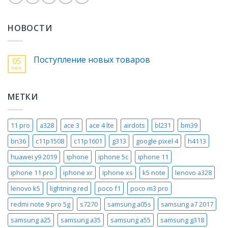
НОВОСТИ
Поступление новых товаров
05
nov.
МЕТКИ
11 pro
a328
ace 3
ace 4 lte
airdots
bl231
bm39
bn36
c11p1508
c11p1601
g313
google pixel 4
h4113
huawei y9 2019
iphone
iphone 5c
iphone 11
iphone 11 pro
iphone xr
iphone xs
k5 note
lenovo a328
lenovo k5
lightning red
poco f1
poco m3 pro
redmi note 9 pro 5g
s7270
samsung a05s
samsung a7 2017
samsung a25
samsung a35
samsung a55
samsung g318