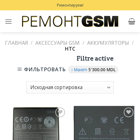
Skip
Ремонтируем!
to
content
ГЛАВНАЯ
/
АКСЕССУАРЫ GSM
/
АККУМУЛЯТОРЫ
/
HTC
Filtre active
ФИЛЬТРОВАТЬ
Maxim
5'300.00
MDL
Добавить
Добавить
в
в
Избранное
Избранное