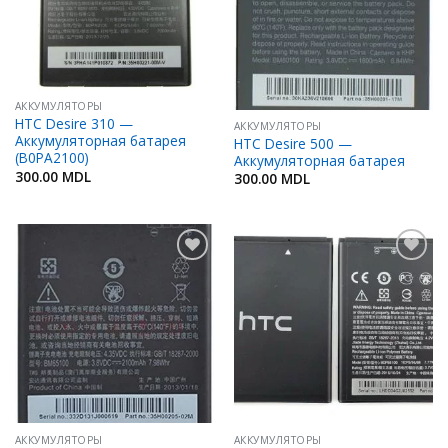
АККУМУЛЯТОРЫ
HTC Desire 310 —
АККУМУЛЯТОРЫ
Аккумуляторная батарея
HTC Desire 500 —
(B0PA2100)
Аккумуляторная батарея
300.00
MDL
300.00
MDL
Добавить
Добавить
в
в
Избранное
Избранное
АККУМУЛЯТОРЫ
АККУМУЛЯТОРЫ