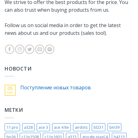
We strive to offer the best products for the price. You
can also trust when buying products from us.
Follow us on social media in order to get the latest
news about us and our products (sales too!).
НОВОСТИ
Поступление новых товаров
05
nov.
МЕТКИ
11 pro
a328
ace 3
ace 4 lte
airdots
bl231
bm39
bn36
c11p1508
c11p1601
g313
google pixel 4
h4113