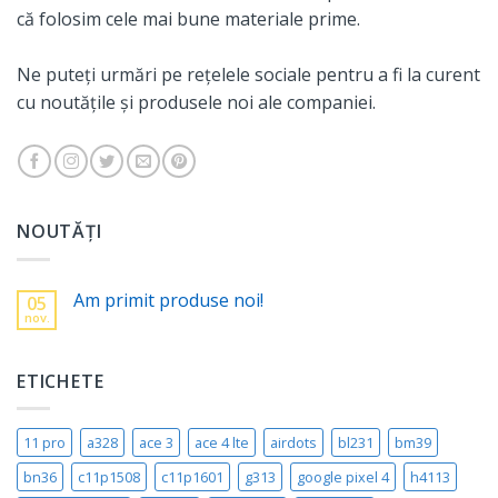
că folosim cele mai bune materiale prime.
Ne puteți urmări pe rețelele sociale pentru a fi la curent
cu noutățile și produsele noi ale companiei.
NOUTĂȚI
Am primit produse noi!
05
nov.
ETICHETE
11 pro
a328
ace 3
ace 4 lte
airdots
bl231
bm39
bn36
c11p1508
c11p1601
g313
google pixel 4
h4113