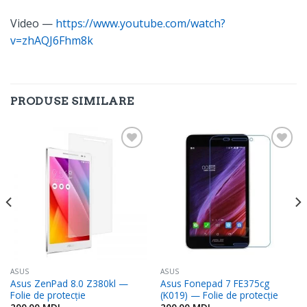
Video —
https://www.youtube.com/watch?
v=zhAQJ6Fhm8k
PRODUSE SIMILARE
Adaugă
Adaugă
în
în
Favorite
Favorite
ASUS
ASUS
Asus ZenPad 8.0 Z380kl —
Asus Fonepad 7 FE375cg
Folie de protecție
(K019) — Folie de protecție