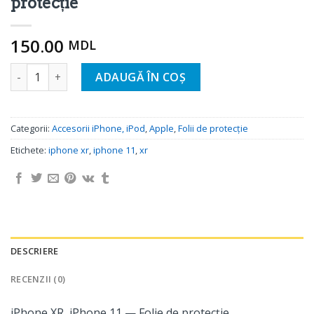
protecție
150.00
MDL
Cantitate iPhone XR, iPhone 11 - Защитная пленка
ADAUGĂ ÎN COȘ
Categorii:
Accesorii iPhone, iPod
,
Apple
,
Folii de protecţie
Etichete:
iphone xr
,
iphone 11
,
xr
DESCRIERE
RECENZII (0)
iPhone XR, iPhone 11 — Folie de protecție.