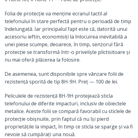
Folia de protecție va menține ecranul tactil al
telefonului în stare perfectă pentru o perioadă de timp
îndelungată. Iar principalul fapt este că, datorită unui
accesoriu ieftin, economisiți la înlocuirea inevitabilă a
unei piese scumpe, deoarece, în timp, senzorul fără
protecție se transformă într-o priveliște plictisitoare și
nu mai oferă plăcerea la folosire.
De asemenea, sunt disponibile spre vânzare folii de
rezistență sporită de tip 8H-9H. Preț — 100 de lei.
Peliculele de rezistență 8H-9H protejează sticla
telefonului de diferite impacturi, inclusiv de obiectele
metalice. Aceste folii se compară favorabil cu sticlele de
protecție obișnuite, prin faptul că nu își pierd
proprietățile la impact, în timp ce sticla se sparge și va fi
nevoie să cumpărați una nouă.