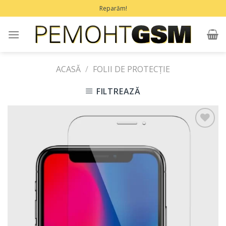
Treci
Reparăm!
la
conținut
ACASĂ
/
FOLII DE PROTECŢIE
FILTREAZĂ
Adaugă
în
Favorite