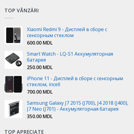
TOP VÂNZĂRI
Xiaomi Redmi 9 - Дисплей в сборе с
сенсорным стеклом
600.00
MDL
Smart Watch - LQ-S1 Аккумуляторная
батарея
250.00
MDL
iPhone 11 - Дисплей в сборе с сенсорным
стеклом, incell
700.00
MDL
Samsung Galaxy J7 2015 (J700), J4 2018 (J400),
J7 Neo (J701) - Аккумуляторная батарея
350.00
MDL
TOP APRECIATE