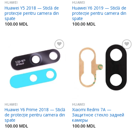
HUAWEI
HUAWEI
Huawei Y5 2018 — Sticlă de
Huawei Y6 2019 — Sticlă de
protecție pentru camera din
protecție pentru camera din
spate
spate
100.00
MDL
100.00
MDL
Adaugă
Adaugă
în
în
Favorite
Favorite
HUAWEI
HUAWEI
Huawei Y6 Prime 2018 — Sticlă
Xiaomi Redmi 7A —
de protecție pentru camera din
Защитное стекло задней
spate
камеры
100.00
MDL
100.00
MDL