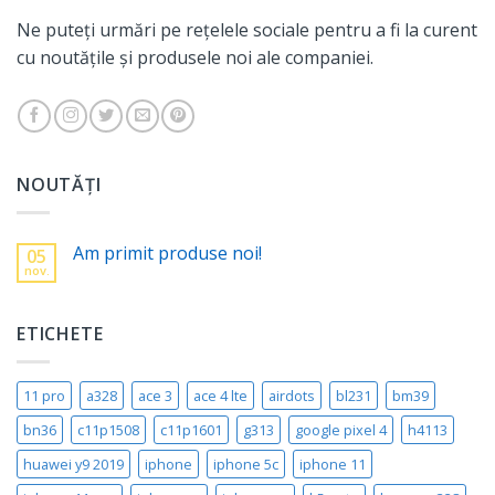
Ne puteți urmări pe rețelele sociale pentru a fi la curent
cu noutățile și produsele noi ale companiei.
NOUTĂȚI
Am primit produse noi!
05
nov.
ETICHETE
11 pro
a328
ace 3
ace 4 lte
airdots
bl231
bm39
bn36
c11p1508
c11p1601
g313
google pixel 4
h4113
huawei y9 2019
iphone
iphone 5c
iphone 11