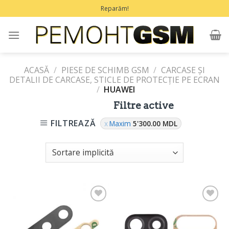
Treci
Reparăm!
la
conținut
ACASĂ
/
PIESE DE SCHIMB GSM
/
CARCASE ŞI
DETALII DE CARCASE, STICLE DE PROTECŢIE PE ECRAN
/
HUAWEI
Filtre active
FILTREAZĂ
Maxim
5'300.00
MDL
Adaugă
Adaugă
în
în
Favorite
Favorite