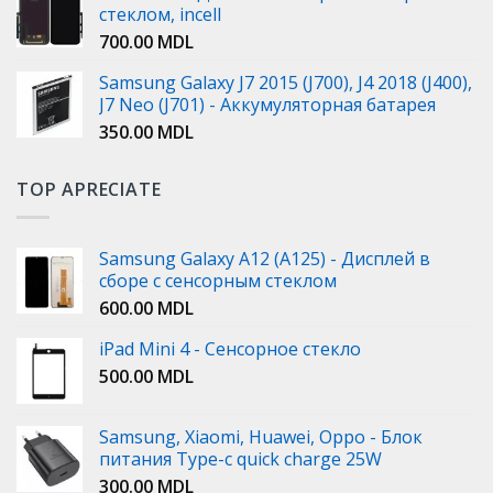
стеклом, incell
700.00
MDL
Samsung Galaxy J7 2015 (J700), J4 2018 (J400),
J7 Neo (J701) - Аккумуляторная батарея
350.00
MDL
TOP APRECIATE
Samsung Galaxy A12 (A125) - Дисплей в
сборе с сенсорным стеклом
600.00
MDL
iPad Mini 4 - Сенсорное стекло
500.00
MDL
Samsung, Xiaomi, Huawei, Oppo - Блок
питания Type-c quick charge 25W
300.00
MDL