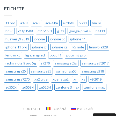
ETICHETE
11 pro
a328
ace 3
ace 4 lte
airdots
bl231
bm39
bn36
c11p1508
c11p1601
g313
google pixel 4
h4113
huawei y9 2019
iphone
iphone 5c
iphone 11
iphone 11 pro
iphone xr
iphone xs
k5 note
lenovo a328
lenovo k5
lightning red
poco f1
poco m3 pro
redmi note 9 pro 5g
s7270
samsung a05s
samsung a7 2017
samsung a25
samsung a35
samsung a55
samsung g318
samsung s7270
xa2 ultra
xperia xa2
xr
xs
y9 2019
zd552kl
zd553kl
ze520kl
zenfone 3 max
zenfone max
CONTACTE
ROMÂNĂ
РУССКИЙ