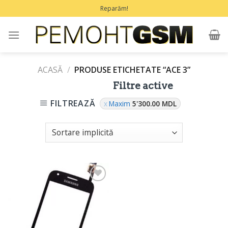
Treci
Reparăm!
la
conținut
ACASĂ
/
PRODUSE ETICHETATE “ACE 3”
Filtre active
FILTREAZĂ
Maxim
5'300.00
MDL
Adaugă
în
Favorite