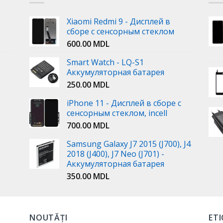
Xiaomi Redmi 9 - Дисплей в
сборе с сенсорным стеклом
600.00
MDL
Smart Watch - LQ-S1
Аккумуляторная батарея
250.00
MDL
iPhone 11 - Дисплей в сборе с
сенсорным стеклом, incell
700.00
MDL
Samsung Galaxy J7 2015 (J700), J4
2018 (J400), J7 Neo (J701) -
Аккумуляторная батарея
350.00
MDL
NOUTĂȚI
ET