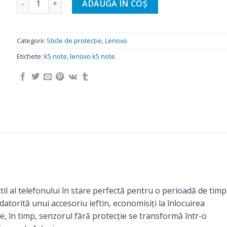
ADAUGĂ ÎN COȘ
Categorii:
Sticle de protecție
,
Lenovo
Etichete:
k5 note
,
lenovo k5 note
til al telefonului în stare perfectă pentru o perioadă de timp
 datorită unui accesoriu ieftin, economisiți la înlocuirea
e, în timp, senzorul fără protecție se transformă într-o