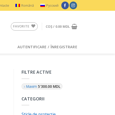
ntacte
Română
Русский
FAVORITE
COȘ /
0.00
MDL
AUTENTIFICARE / ÎNREGISTRARE
FILTRE ACTIVE
Maxim
5'300.00
MDL
CATEGORII
Sticle de protecție