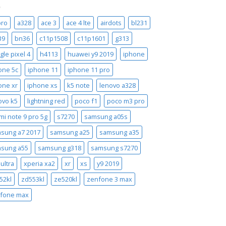
pro
a328
ace 3
ace 4 lte
airdots
bl231
39
bn36
c11p1508
c11p1601
g313
gle pixel 4
h4113
huawei y9 2019
iphone
one 5c
iphone 11
iphone 11 pro
one xr
iphone xs
k5 note
lenovo a328
ovo k5
lightning red
poco f1
poco m3 pro
mi note 9 pro 5g
s7270
samsung a05s
sung a7 2017
samsung a25
samsung a35
sung a55
samsung g318
samsung s7270
ultra
xperia xa2
xr
xs
y9 2019
52kl
zd553kl
ze520kl
zenfone 3 max
fone max