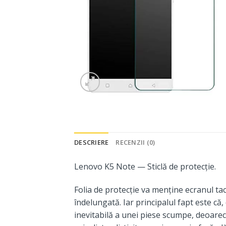
DESCRIERE
RECENZII (0)
Lenovo K5 Note — Sticlă de protecție.
Folia de protecție va menține ecranul tac
îndelungată. Iar principalul fapt este că,
inevitabilă a unei piese scumpe, deoarec