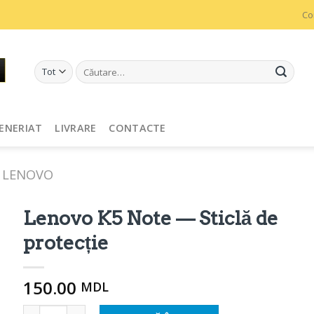
Co
Caută
după:
ENERIAT
LIVRARE
CONTACTE
LENOVO
Lenovo K5 Note — Sticlă de
protecție
150.00
MDL
Cantitate Lenovo K5 Note - Защитное стекло