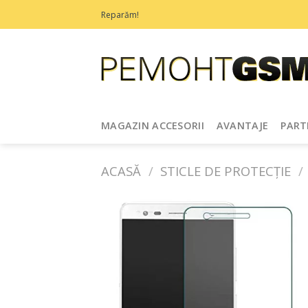
Treci
Reparăm!
la
conținut
MAGAZIN ACCESORII
AVANTAJE
PART
ACASĂ
/
STICLE DE PROTECȚIE
/
Adaugă
în
Favorite