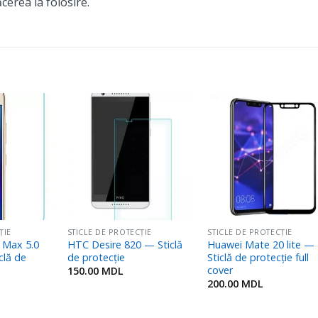
ăcerea la folosire.
Adaugă
Adaugă
Adaug
în
în
în
Favorite
Favorite
Favori
ȚIE
STICLE DE PROTECȚIE
STICLE DE PROTECȚIE
 Max 5.0
HTC Desire 820 — Sticlă
Huawei Mate 20 lite —
clă de
de protecție
Sticlă de protecție full
cover
150.00
MDL
200.00
MDL