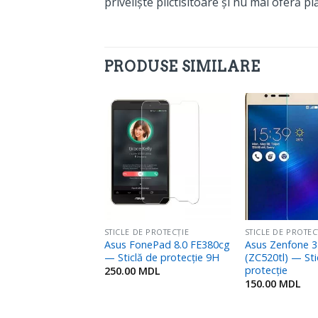
priveliște plictisitoare și nu mai oferă pl
PRODUSE SIMILARE
Adaugă
Adaugă
în
în
Favorite
Favorite
E PROTECȚIE
STICLE DE PROTECȚIE
STICLE DE PROTEC
e M9 — Sticlă de
Asus FonePad 8.0 FE380cg
Asus Zenfone 3
ie
— Sticlă de protecție 9H
(ZC520tl) — Sti
protecție
MDL
250.00
MDL
150.00
MDL