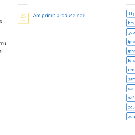
11 
Am primit produse noi!
05
ne
nov.
bm
goo
iph
tru
oi
iph
len
red
sam
sam
xa2 
zd5
zen