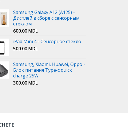
Samsung Galaxy A12 (A125) -
Дисплей в сборе с сенсорным
стеклом
600.00
MDL
iPad Mini 4 - Сенсорное стекло
500.00
MDL
Samsung, Xiaomi, Huawei, Oppo -
Блок питания Type-c quick
charge 25W
300.00
MDL
ICHETE