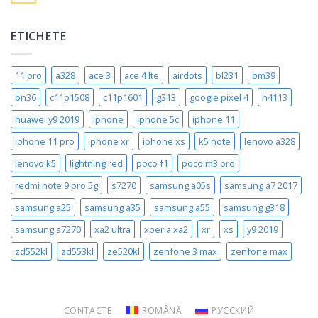
ETICHETE
11 pro
a328
ace 3
ace 4 lte
airdots
bl231
bm39
bn36
c11p1508
c11p1601
g313
google pixel 4
h4113
huawei y9 2019
iphone
iphone 5c
iphone 11
iphone 11 pro
iphone xr
iphone xs
k5 note
lenovo a328
lenovo k5
lightning red
poco f1
poco m3 pro
redmi note 9 pro 5g
s7270
samsung a05s
samsung a7 2017
samsung a25
samsung a35
samsung a55
samsung g318
samsung s7270
xa2 ultra
xperia xa2
xr
xs
y9 2019
zd552kl
zd553kl
ze520kl
zenfone 3 max
zenfone max
CONTACTE
ROMÂNĂ
РУССКИЙ