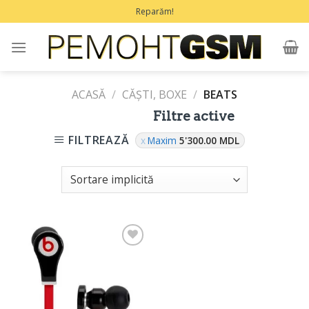
Treci
Reparăm!
la
conținut
ACASĂ
/
CĂȘTI, BOXE
/
BEATS
Filtre active
FILTREAZĂ
Maxim
5'300.00
MDL
Adaugă
în
Favorite