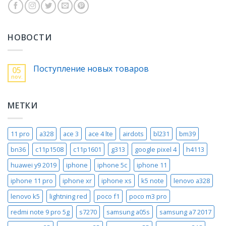
НОВОСТИ
Поступление новых товаров
05
nov.
МЕТКИ
11 pro
a328
ace 3
ace 4 lte
airdots
bl231
bm39
bn36
c11p1508
c11p1601
g313
google pixel 4
h4113
huawei y9 2019
iphone
iphone 5c
iphone 11
iphone 11 pro
iphone xr
iphone xs
k5 note
lenovo a328
lenovo k5
lightning red
poco f1
poco m3 pro
redmi note 9 pro 5g
s7270
samsung a05s
samsung a7 2017