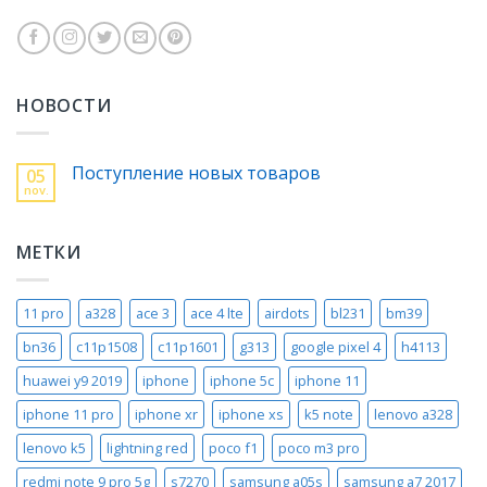
НОВОСТИ
Поступление новых товаров
05
nov.
МЕТКИ
11 pro
a328
ace 3
ace 4 lte
airdots
bl231
bm39
bn36
c11p1508
c11p1601
g313
google pixel 4
h4113
huawei y9 2019
iphone
iphone 5c
iphone 11
iphone 11 pro
iphone xr
iphone xs
k5 note
lenovo a328
lenovo k5
lightning red
poco f1
poco m3 pro
redmi note 9 pro 5g
s7270
samsung a05s
samsung a7 2017