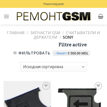
Skip
Ремонтируем!
to
content
ГЛАВНАЯ
/
ЗАПЧАСТИ GSM
/
СЧИТЫВАТЕЛИ И
ДЕРЖАТЕЛИ
/
SONY
Filtre active
ФИЛЬТРОВАТЬ
Maxim
5'300.00
MDL
Добавить
Добавить
в
в
Избранное
Избранное