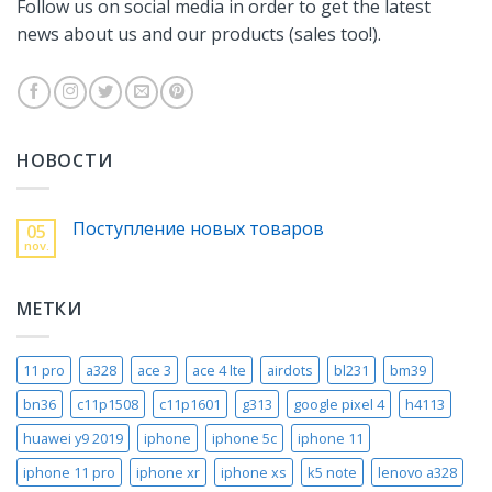
Follow us on social media in order to get the latest
news about us and our products (sales too!).
НОВОСТИ
Поступление новых товаров
05
nov.
МЕТКИ
11 pro
a328
ace 3
ace 4 lte
airdots
bl231
bm39
bn36
c11p1508
c11p1601
g313
google pixel 4
h4113
huawei y9 2019
iphone
iphone 5c
iphone 11
iphone 11 pro
iphone xr
iphone xs
k5 note
lenovo a328