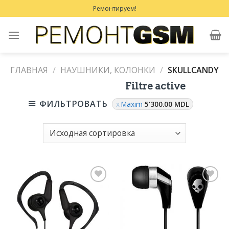
Skip
Ремонтируем!
to
content
ГЛАВНАЯ
/
НАУШНИКИ, КОЛОНКИ
/
SKULLCANDY
Filtre active
ФИЛЬТРОВАТЬ
Maxim
5'300.00
MDL
Добавить
Добавить
в
в
Избранное
Избранное