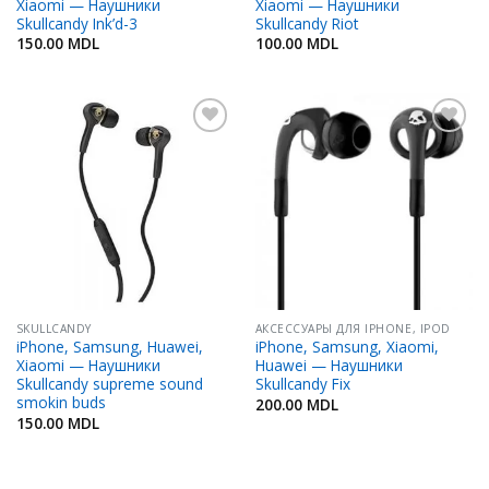
Xiaomi — Наушники
Xiaomi — Наушники
Skullcandy Ink’d-3
Skullcandy Riot
150.00
MDL
100.00
MDL
Добавить
Добавить
в
в
Избранное
Избранное
SKULLCANDY
АКСЕССУАРЫ ДЛЯ IPHONE, IPOD
iPhone, Samsung, Huawei,
iPhone, Samsung, Xiaomi,
Xiaomi — Наушники
Huawei — Наушники
Skullcandy supreme sound
Skullcandy Fix
smokin buds
200.00
MDL
150.00
MDL