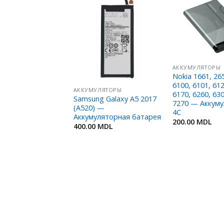
Добавить
Добавить
в
в
Избранное
Избранное
АККУМУЛЯТОРЫ
Nokia 1661, 265
6100, 6101, 612
ЛЯТОРЫ
АККУМУЛЯТОРЫ
6170, 6260, 630
g S5610, S3650 —
Samsung Galaxy A5 2017
7270 — Аккуму
ляторная батарея
(A520) —
4C
Аккумуляторная батарея
MDL
200.00
MDL
400.00
MDL