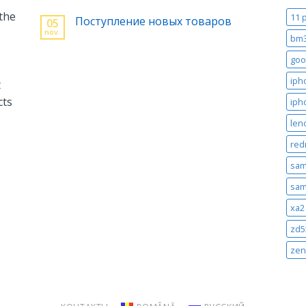
 the
11 
Поступление новых товаров
05
nov.
bm
goo
iph
t
cts
iph
len
red
sam
sam
xa2 
zd5
zen