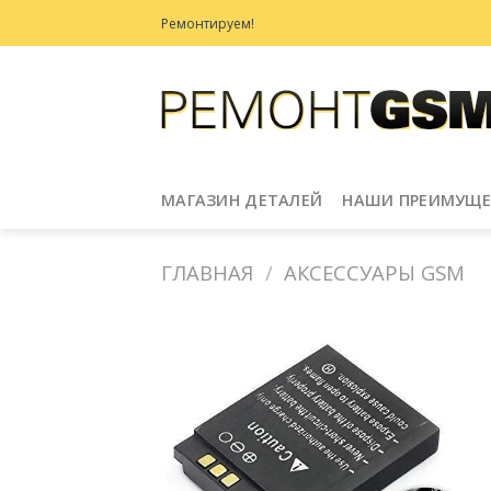
Skip
Ремонтируем!
to
content
МАГАЗИН ДЕТАЛЕЙ
НАШИ ПРЕИМУЩЕ
ГЛАВНАЯ
/
АКСЕССУАРЫ GSM
Добавить
в
Избранное