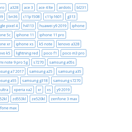
pro
a328
ace 3
ace 4 lte
airdots
bl231
39
bn36
c11p1508
c11p1601
g313
gle pixel 4
h4113
huawei y9 2019
iphone
one 5c
iphone 11
iphone 11 pro
one xr
iphone xs
k5 note
lenovo a328
ovo k5
lightning red
poco f1
poco m3 pro
mi note 9 pro 5g
s7270
samsung a05s
sung a7 2017
samsung a25
samsung a35
sung a55
samsung g318
samsung s7270
ultra
xperia xa2
xr
xs
y9 2019
52kl
zd553kl
ze520kl
zenfone 3 max
fone max