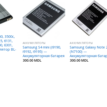
Добавить
Добавить
Добавит
в
в
в
Избранное
Избранное
Избранн
0, 3500c,
5, 6131,
АККУМУЛЯТОРЫ
АККУМУЛЯТОРЫ
0, 6301,
Samsung S4 mini (i9190,
Samsung Galaxy Note 
лятор BL-
i9192, i9195) —
(N7100) —
Аккумуляторная батарея
Аккумуляторная бата
300.00
MDL
300.00
MDL