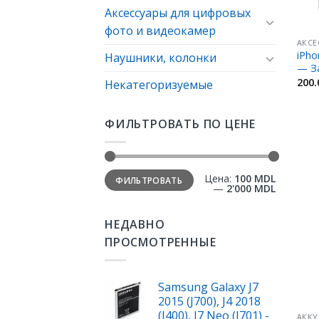
Аксессуары для цифровых
фото и видеокамер
АКСЕ
iPho
Наушники, колонки
— З
200
Некатегоризуемые
ФИЛЬТРОВАТЬ ПО ЦЕНЕ
Цена:
100 MDL
ФИЛЬТРОВАТЬ
—
2'000 MDL
НЕДАВНО
ПРОСМОТРЕННЫЕ
Samsung Galaxy J7
2015 (J700), J4 2018
(J400), J7 Neo (J701) -
АККУ