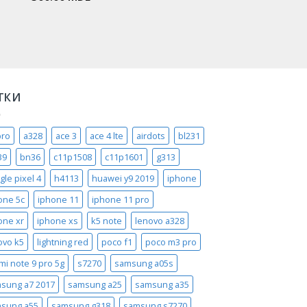
ТКИ
pro
a328
ace 3
ace 4 lte
airdots
bl231
39
bn36
c11p1508
c11p1601
g313
gle pixel 4
h4113
huawei y9 2019
iphone
one 5c
iphone 11
iphone 11 pro
one xr
iphone xs
k5 note
lenovo a328
ovo k5
lightning red
poco f1
poco m3 pro
mi note 9 pro 5g
s7270
samsung a05s
sung a7 2017
samsung a25
samsung a35
sung a55
samsung g318
samsung s7270