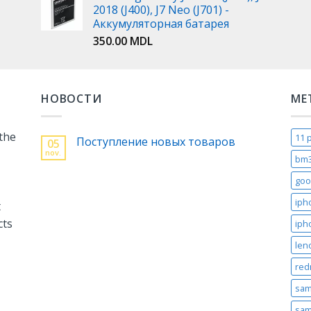
2018 (J400), J7 Neo (J701) -
Аккумуляторная батарея
350.00
MDL
НОВОСТИ
МЕ
 the
11 
Поступление новых товаров
05
nov.
bm
goo
iph
t
cts
iph
len
red
sam
sam