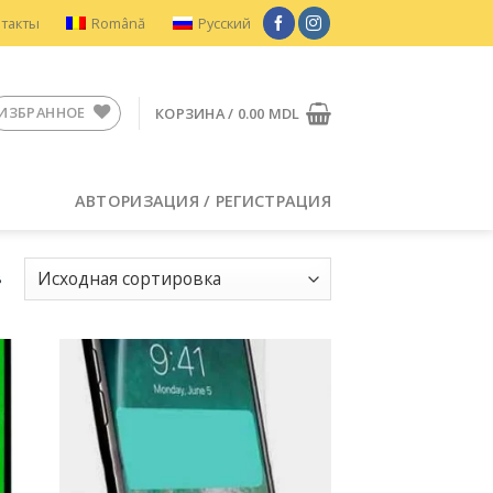
нтакты
Română
Русский
ИЗБРАННОЕ
КОРЗИНА /
0.00
MDL
АВТОРИЗАЦИЯ / РЕГИСТРАЦИЯ
в
ить
Добавить
в
ное
Избранное