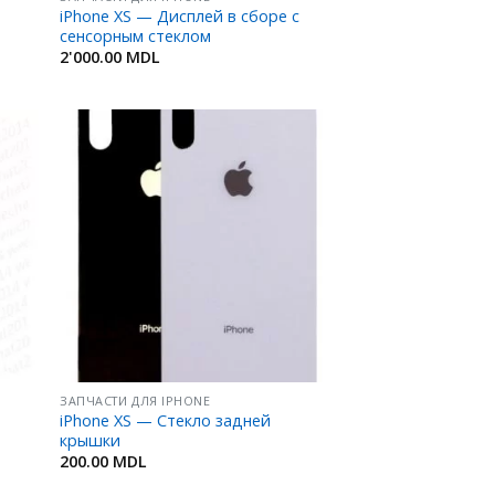
iPhone XS — Дисплей в сборе с
сенсорным стеклом
2'000.00
MDL
ить
Добавить
в
ное
Избранное
ЗАПЧАСТИ ДЛЯ IPHONE
iPhone XS — Стекло задней
о
крышки
200.00
MDL