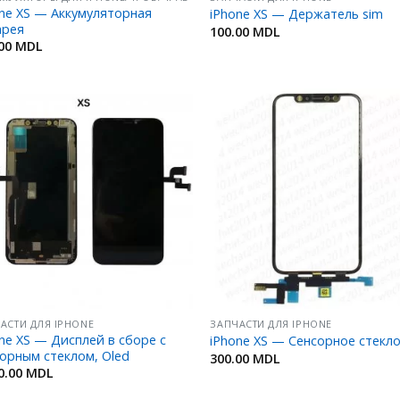
ne XS — Аккумуляторная
iPhone XS — Держатель sim
арея
100.00
MDL
.00
MDL
Добавить
Добав
в
в
Избранное
Избран
АСТИ ДЛЯ IPHONE
ЗАПЧАСТИ ДЛЯ IPHONE
ne XS — Дисплей в сборе с
iPhone XS — Сенсорное стекл
орным стеклом, Oled
300.00
MDL
0.00
MDL