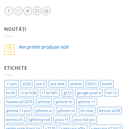
NOUTĂȚI
Am primit produse noi!
05
nov.
ETICHETE
11 pro
a328
ace 3
ace 4 lte
airdots
bl231
bm39
bn36
c11p1508
c11p1601
g313
google pixel 4
h4113
huawei y9 2019
iphone
iphone 5c
iphone 11
iphone 11 pro
iphone xr
iphone xs
k5 note
lenovo a328
lenovo k5
lightning red
poco f1
poco m3 pro
redmi note 9 pro 5g
s7270
samsung a05s
samsung a7 2017