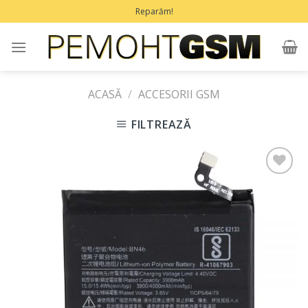
Treci
Reparăm!
la
conținut
ACASĂ
/
ACCESORII GSM
FILTREAZĂ
Adaugă
în
Favorite