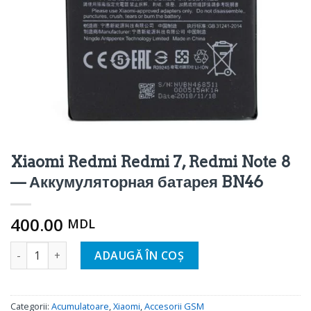
Xiaomi Redmi Redmi 7, Redmi Note 8
— Аккумуляторная батарея BN46
400.00
MDL
Cantitate Xiaomi Redmi Redmi 7, Redmi Note 8 - Аккумул
ADAUGĂ ÎN COȘ
Categorii:
Acumulatoare
,
Xiaomi
,
Accesorii GSM