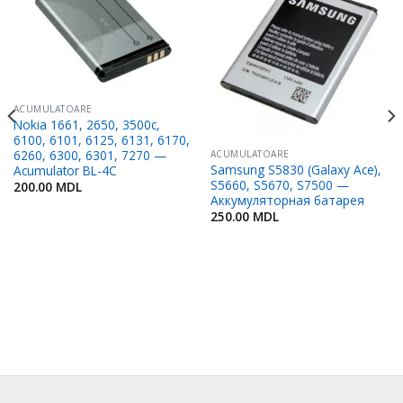
Adaugă
Adaugă
în
în
Favorite
Favorite
ACUMULATOARE
Nokia 1661, 2650, 3500c,
6100, 6101, 6125, 6131, 6170,
6260, 6300, 6301, 7270 —
ACUMULATOARE
Samsung S5830 (Galaxy Ace),
Acumulator BL-4C
S5660, S5670, S7500 —
200.00
MDL
Аккумуляторная батарея
250.00
MDL