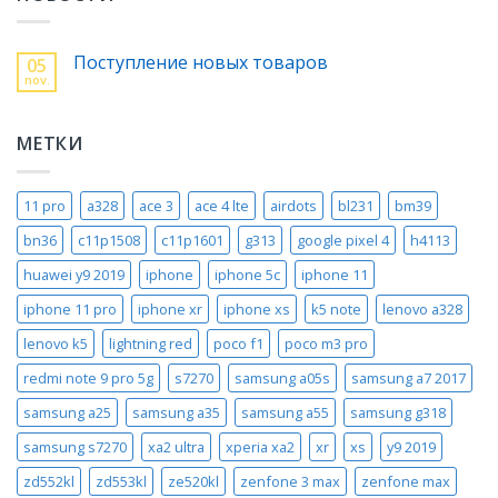
Поступление новых товаров
05
nov.
МЕТКИ
11 pro
a328
ace 3
ace 4 lte
airdots
bl231
bm39
bn36
c11p1508
c11p1601
g313
google pixel 4
h4113
huawei y9 2019
iphone
iphone 5c
iphone 11
iphone 11 pro
iphone xr
iphone xs
k5 note
lenovo a328
lenovo k5
lightning red
poco f1
poco m3 pro
redmi note 9 pro 5g
s7270
samsung a05s
samsung a7 2017
samsung a25
samsung a35
samsung a55
samsung g318
samsung s7270
xa2 ultra
xperia xa2
xr
xs
y9 2019
zd552kl
zd553kl
ze520kl
zenfone 3 max
zenfone max