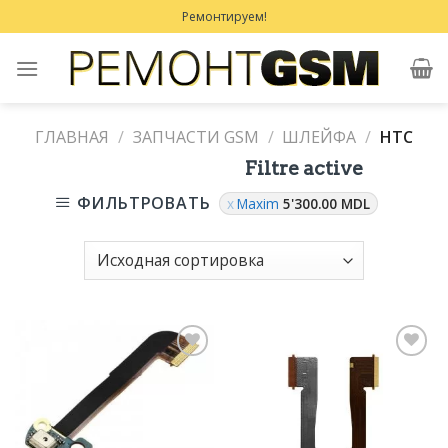
Skip
Ремонтируем!
to
content
ГЛАВНАЯ
/
ЗАПЧАСТИ GSM
/
ШЛЕЙФА
/
HTC
Filtre active
ФИЛЬТРОВАТЬ
Maxim
5'300.00
MDL
Добавить
Добавить
в
в
Избранное
Избранное