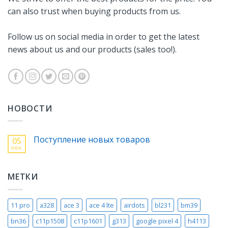
can also trust when buying products from us.
Follow us on social media in order to get the latest
news about us and our products (sales too!).
НОВОСТИ
Поступление новых товаров
05
nov.
МЕТКИ
11 pro
a328
ace 3
ace 4 lte
airdots
bl231
bm39
bn36
c11p1508
c11p1601
g313
google pixel 4
h4113