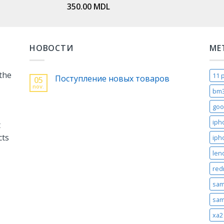
350.00
MDL
НОВОСТИ
МЕ
 the
11 
Поступление новых товаров
05
nov.
bm
goo
iph
t
cts
iph
len
red
sam
sam
xa2 