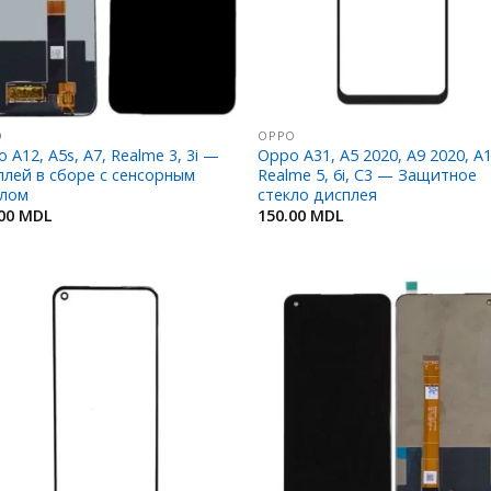
O
OPPO
 A12, A5s, A7, Realme 3, 3i —
Oppo A31, A5 2020, A9 2020, A
лей в сборе с сенсорным
Realme 5, 6i, C3 — Защитное
клом
стекло дисплея
.00
MDL
150.00
MDL
Добавить
Добав
в
в
Избранное
Избран