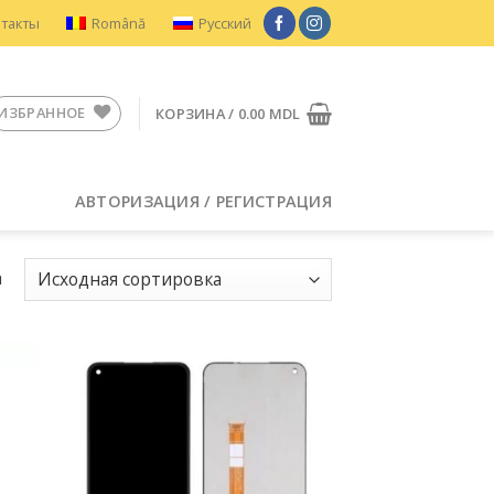
нтакты
Română
Русский
ИЗБРАННОЕ
КОРЗИНА /
0.00
MDL
АВТОРИЗАЦИЯ / РЕГИСТРАЦИЯ
а
ить
Добавить
в
ное
Избранное