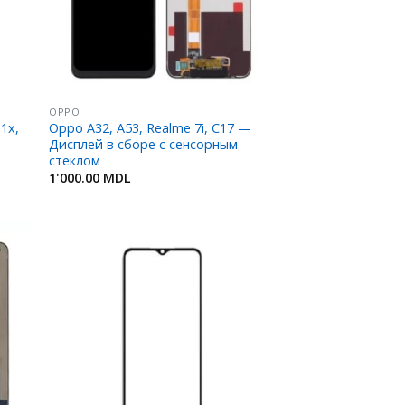
OPPO
11x,
Oppo A32, A53, Realme 7i, C17 —
Дисплей в сборе с сенсорным
стеклом
1'000.00
MDL
ить
Добавить
в
ное
Избранное