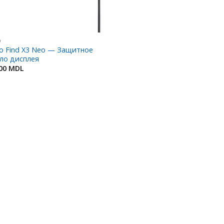
O
o Find X3 Neo — Защитное
ло дисплея
.00
MDL