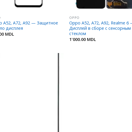
O
OPPO
o A52, A72, A92 — Защитное
Oppo A52, A72, A92, Realme 6
ло дисплея
Дисплей в сборе с сенсорным
стеклом
.00
MDL
1'000.00
MDL
Добавить
в
Избранное