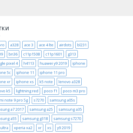
ТКИ
pro
a328
ace 3
ace 4 lte
airdots
bl231
39
bn36
c11p1508
c11p1601
g313
gle pixel 4
h4113
huawei y9 2019
iphone
one 5c
iphone 11
iphone 11 pro
one xr
iphone xs
k5 note
lenovo a328
ovo k5
lightning red
poco f1
poco m3 pro
mi note 9 pro 5g
s7270
samsung a05s
sung a7 2017
samsung a25
samsung a35
sung a55
samsung g318
samsung s7270
ultra
xperia xa2
xr
xs
y9 2019