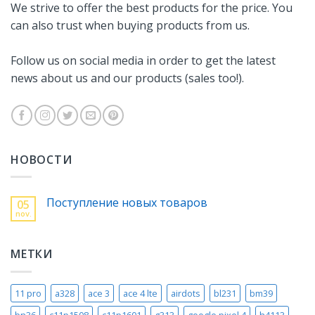
We strive to offer the best products for the price. You
can also trust when buying products from us.
Follow us on social media in order to get the latest
news about us and our products (sales too!).
НОВОСТИ
Поступление новых товаров
05
nov.
МЕТКИ
11 pro
a328
ace 3
ace 4 lte
airdots
bl231
bm39
bn36
c11p1508
c11p1601
g313
google pixel 4
h4113