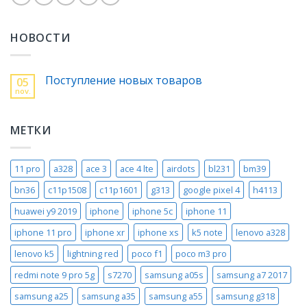
НОВОСТИ
Поступление новых товаров
05
nov.
МЕТКИ
11 pro
a328
ace 3
ace 4 lte
airdots
bl231
bm39
bn36
c11p1508
c11p1601
g313
google pixel 4
h4113
huawei y9 2019
iphone
iphone 5c
iphone 11
iphone 11 pro
iphone xr
iphone xs
k5 note
lenovo a328
lenovo k5
lightning red
poco f1
poco m3 pro
redmi note 9 pro 5g
s7270
samsung a05s
samsung a7 2017
samsung a25
samsung a35
samsung a55
samsung g318