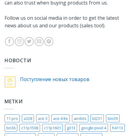
can also trust when buying products from us.
Follow us on social media in order to get the latest
news about us and our products (sales too!).
НОВОСТИ
Поступление новых товаров
05
nov.
МЕТКИ
11 pro
a328
ace 3
ace 4 lte
airdots
bl231
bm39
bn36
c11p1508
c11p1601
g313
google pixel 4
h4113