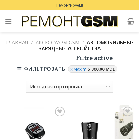
Skip
Ремонтируем!
to
content
ГЛАВНАЯ
/
АКСЕССУАРЫ GSM
/
АВТОМОБИЛЬНЫЕ
ЗАРЯДНЫЕ УСТРОЙСТВА
Filtre active
ФИЛЬТРОВАТЬ
Maxim
5'300.00
MDL
Добавить
Добавить
в
в
Избранное
Избранное