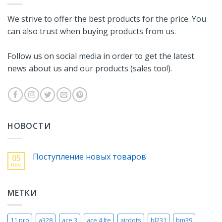
We strive to offer the best products for the price. You
can also trust when buying products from us.
Follow us on social media in order to get the latest
news about us and our products (sales too!).
НОВОСТИ
Поступление новых товаров
05
nov.
МЕТКИ
11 pro
a328
ace 3
ace 4 lte
airdots
bl231
bm39