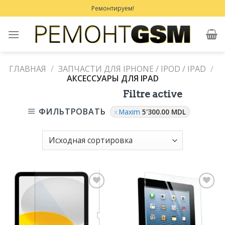
Skip
Ремонтируем!
to
content
ГЛАВНАЯ
/
ЗАПЧАСТИ ДЛЯ IPHONE / IPOD / IPAD
/
АКСЕССУАРЫ ДЛЯ IPAD
Filtre active
ФИЛЬТРОВАТЬ
Maxim
5'300.00
MDL
Добавить
Добавить
в
в
Избранное
Избранное