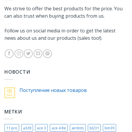
We strive to offer the best products for the price. You
can also trust when buying products from us.
Follow us on social media in order to get the latest
news about us and our products (sales too!).
НОВОСТИ
Поступление новых товаров
05
nov.
МЕТКИ
11 pro
a328
ace 3
ace 4 lte
airdots
bl231
bm39