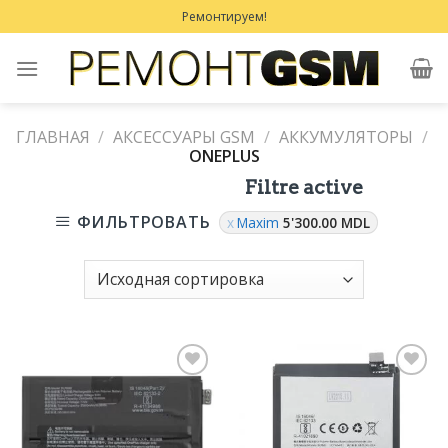
Skip
Ремонтируем!
to
content
ГЛАВНАЯ
/
АКСЕССУАРЫ GSM
/
АККУМУЛЯТОРЫ
/
ONEPLUS
Filtre active
ФИЛЬТРОВАТЬ
Maxim
5'300.00
MDL
Добавить
Добавить
в
в
Избранное
Избранное