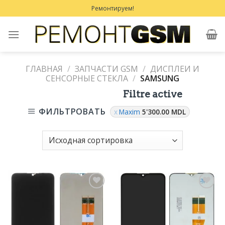
Skip
Ремонтируем!
to
content
ГЛАВНАЯ
/
ЗАПЧАСТИ GSM
/
ДИСПЛЕИ И
СЕНСОРНЫЕ СТЕКЛА
/
SAMSUNG
Filtre active
ФИЛЬТРОВАТЬ
Maxim
5'300.00
MDL
Добавить
Добавить
в
в
Избранное
Избранное