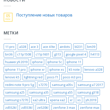
Поступление новых товаров
05
nov.
МЕТКИ
11 pro
a328
ace 3
ace 4 lte
airdots
bl231
bm39
bn36
c11p1508
c11p1601
g313
google pixel 4
h4113
huawei y9 2019
iphone
iphone 5c
iphone 11
iphone 11 pro
iphone xr
iphone xs
k5 note
lenovo a328
lenovo k5
lightning red
poco f1
poco m3 pro
redmi note 9 pro 5g
s7270
samsung a05s
samsung a7 2017
samsung a25
samsung a35
samsung a55
samsung g318
samsung s7270
xa2 ultra
xperia xa2
xr
xs
y9 2019
zd552kl
zd553kl
ze520kl
zenfone 3 max
zenfone max